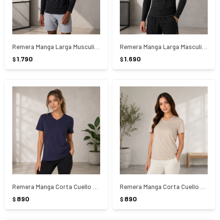
Remera Manga Larga Musculina Thermo ll Fila - NEGRO
Remera Manga Larga Masculina Sun Protec Fila - NEGRO
1.790
1.690
$
$
Remera Manga Corta Cuello En V Basic Azul Fila - AZUL
Remera Manga Corta Cuello En V De Algodón - ARENA
890
890
$
$