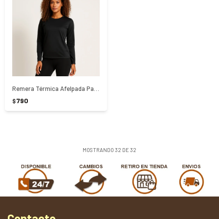
Remera Térmica Afelpada Para Dama - NEGRO
790
$
MOSTRANDO
32
DE
32
Contacto