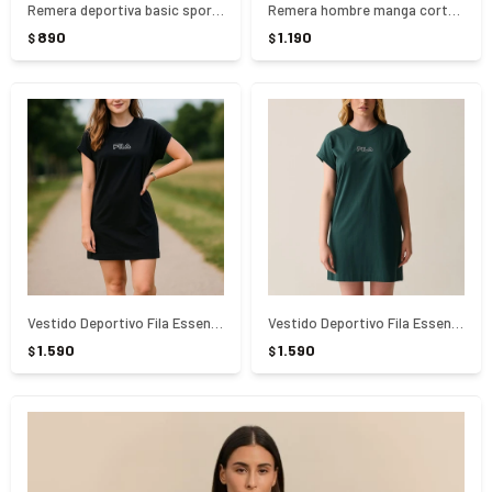
Remera deportiva basic sport polygin - Fila - NEGRO
Remera hombre manga corta Fila hearitage-box - Blanco
890
1.190
$
$
Vestido Deportivo Fila Essentials - NEGRO
Vestido Deportivo Fila Essentials - Verde
1.590
1.590
$
$