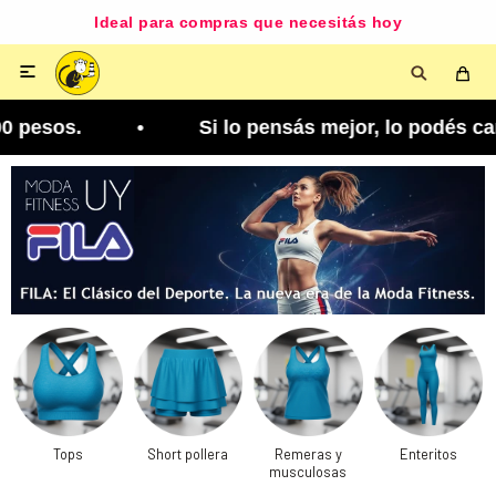
Disponible según zona y cobertura

 • Si lo pensás mejor, lo podés cambiar. Tenés 5
Tops
Short pollera
Remeras y
Enteritos
musculosas