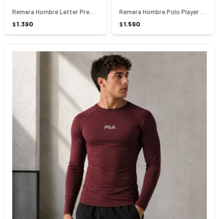
Remera Hombre Letter Premium lll Fila - AZUL
Remera Hombre Polo Player F-box II Fila - NEGRO
1.390
1.590
$
$