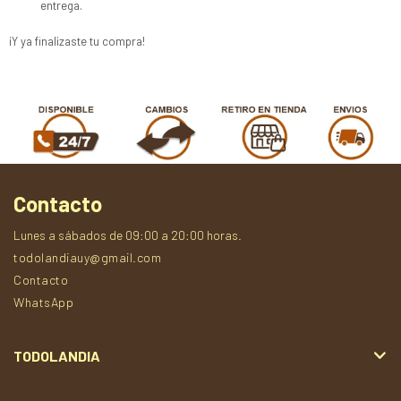
entrega.
¡Y ya finalizaste tu compra!
Contacto
Lunes a sábados de 09:00 a 20:00 horas.
todolandiauy@gmail.com
Contacto
WhatsApp
TODOLANDIA