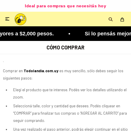
Ideal para compras que necesitás hoy

ores a $2,000 pesos. • Si lo pensás mejor, lo po
CÓMO COMPRAR
.
Comprar en
Todolandia.com.uy
es muy sencillo, sólo debes seguir los
siguientes pasos:
Elegí el producto que te interese. Podés ver los detalles utilizando el
zoom.
Seleccioná talle, color y cantidad que desees. Podés cliquear en
“COMPRAR” para finalizar tus compras o “AGREGAR AL CARRITO” para
seguir comprando.
Una vez realizado el paso anterior, podrás elegir continuar en el sitio