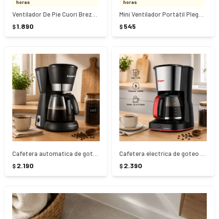
horas
horas
Ventilador De Pie Cuori Brezza Plus Duo 65W CUO-6072
Mini Ventilador Portátil Plegable Usams Negro
1.890
545
$
$
Cafetera automatica de goteo Cuori Palermo 12 tazas
Cafetera electrica de goteo Cuori Caprice 12 tazas
2.190
2.390
$
$