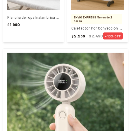
Plancha de ropa Inalambrica a vapor 2 en 1 Cuori Cady
ENVÍO EXPRESS Menos de 2
horas
1.990
$
Calefactor Por Convección Cuori Calore CUO-1021
2.239
2.490
10
$
$