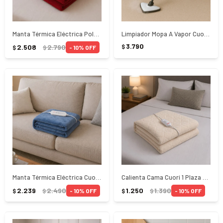
Manta Térmica Eléctrica Polar Peluche Cuori CUO-1132
Limpiador Mopa A Vapor Cuori Saturnia CUO-7090 - Blanco
3.790
2.508
2.790
$
10
$
$
Manta Térmica Eléctrica Cuori CUO-1130
Calienta Cama Cuori 1 Plaza Paradise CUO-1112
2.239
2.490
1.250
1.390
10
10
$
$
$
$