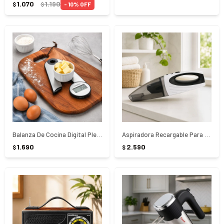
1.070
1.190
10
$
$
Balanza De Cocina Digital Plegable Tramontina Adatto
Aspiradora Recargable Para Auto Punktal PK-410
1.690
2.590
$
$