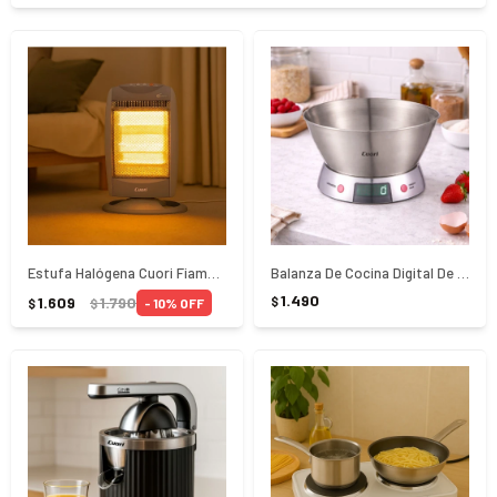
Estufa Halógena Cuori Fiamma CUO-1031
Balanza De Cocina Digital De Acero Inoxidable
1.490
1.609
1.790
$
10
$
$