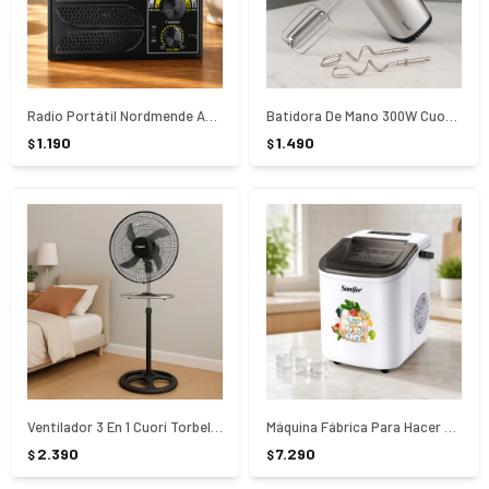
Radio Portátil Nordmende AM/FM NRD-R100
Batidora De Mano 300W Cuori Cannoli CUO-3165
1.190
1.490
$
$
Ventilador 3 En 1 Cuori Torbellino 90W CUO-6090
Máquina Fábrica Para Hacer Hielo Eléctrica Sonifer SF-6522
2.390
7.290
$
$