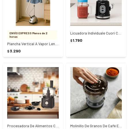
Licuadora Individuale Cuori CUO-3102-R
ENVÍO EXPRESS Menos de 2
horas
1.790
$
Plancha Vertical A Vapor Lenza Cuori CUO-4159
3.290
$
Procesadora De Alimentos Cuori Magio
Molinillo De Granos De Café Eléctrico 300W - PLATEADO