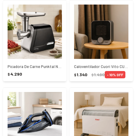
Picadora De Carne Punktal Negra
Caloventilador Cuori Vito CUO-1225
4.290
1.340
1.490
$
10
$
$