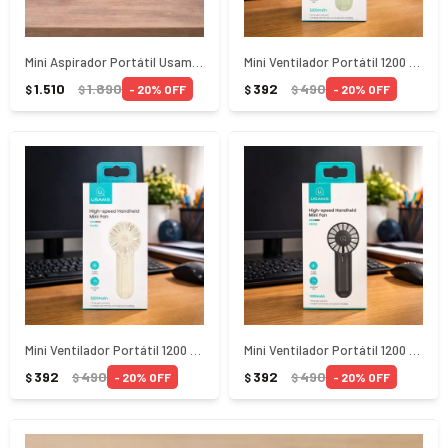
Mini Aspirador Portátil Usams - Blanco
Mini Ventilador Portátil 1200 Verde Usams
1.510
1.890
392
490
20
20
$
$
$
$
Mini Ventilador Portátil 1200 Crema Usams
Mini Ventilador Portátil 1200 Negro Usams
392
490
392
490
20
20
$
$
$
$