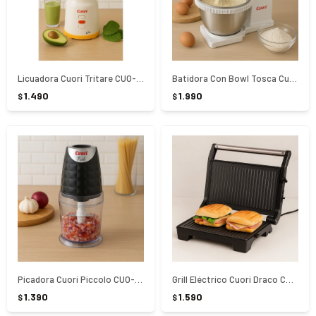
Licuadora Cuori Tritare CUO-3138
Batidora Con Bowl Tosca Cuori CUO-3172
1.490
1.990
$
$
Picadora Cuori Piccolo CUO-3112
Grill Eléctrico Cuori Draco CUO-3205
1.390
1.590
$
$