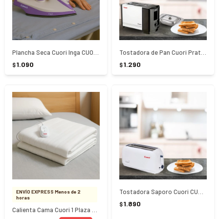
Plancha Seca Cuori Inga CUO-4120 1000W
Tostadora de Pan Cuori Pratico CUO3515
1.090
1.290
$
$
Tostadora Saporo Cuori CUO-3520
ENVÍO EXPRESS Menos de 2
horas
1.890
$
Calienta Cama Cuori 1 Plaza Tibieza CUO-1110