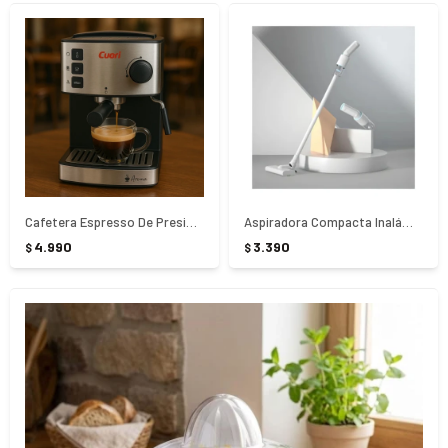
Cafetera Espresso De Presión Cuori Aroma CUO-4090 - PLATEADO
Aspiradora Compacta Inalámbrica Cuori Bianca CUO-7081 - Blanco
4.990
3.390
$
$