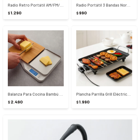
Radio Retro Portátil AM/FM/SW Nordmende NRD-RC85
Radio Portátil 3 Bandas Nordmende NRD-RC95
1.290
990
$
$
Balanza Para Cocina Bambú Tramontina
Plancha Parrilla Grill Eléctrica 1360W - NEGRO
2.490
1.990
$
$