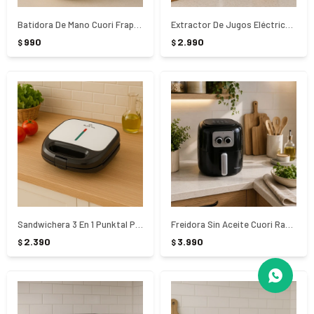
Batidora De Mano Cuori Frappe CUO-3163 - Blanco
Extractor De Jugos Eléctrico Cuori Succhi
990
2.990
$
$
Sandwichera 3 En 1 Punktal PK-CR44
Freidora Sin Aceite Cuori Rafaella CUO-3927 - NEGRO
2.390
3.990
$
$