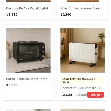
Freidora De Aire Panel Digital Cuori Bianca CUO-D11L
Mixer Con Accesorios Cuori Mulino - Blanco
6.390
2.190
$
$
Horno Eléctrico Con 2 Hornallas Cuori Verona 38 Litros - NEGRO
ENVÍO EXPRESS Menos de 2
horas
5.990
$
Convector Cuori Fornello CUO-1027 - Blanco
2.328
2.590
10
$
$