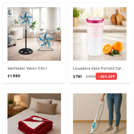
Ventilador Vento 3 En 1
Licuadora Vaso Portátil Carga USB Sonifer SF-8130
1.690
791
990
$
20
$
$