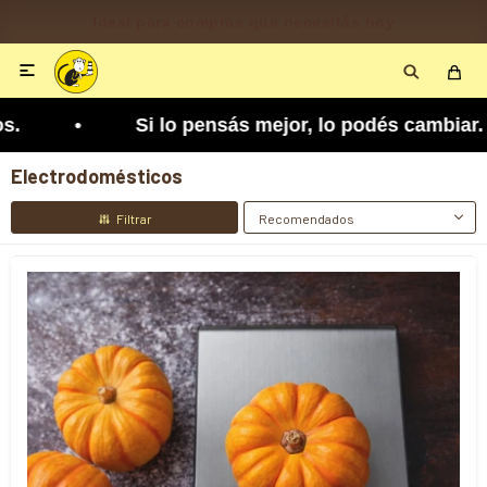
Disponible según zona y cobertura

jor, lo podés cambiar. Tenés 5 días para arrepent
Electrodomésticos
Recomendados