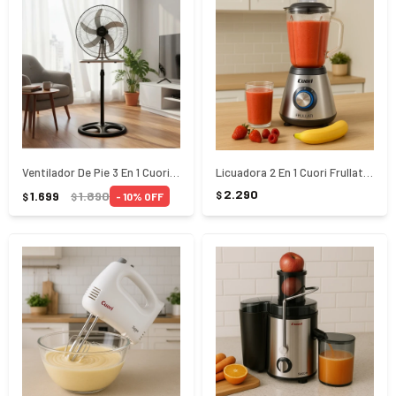
Ventilador De Pie 3 En 1 Cuori Vento CUO-6092 - NEGRO
Licuadora 2 En 1 Cuori Frullati CUO-3186 - GRIS
2.290
1.699
1.890
$
10
$
$