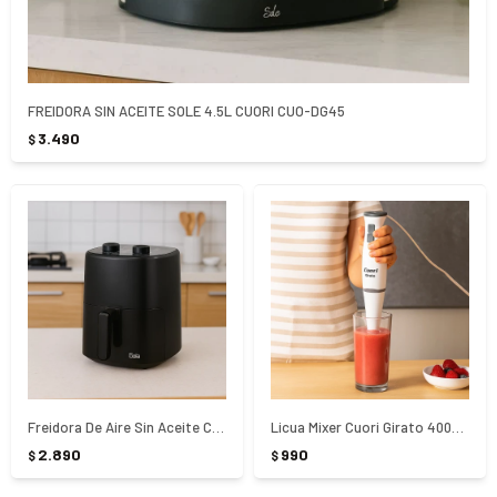
FREIDORA SIN ACEITE SOLE 4.5L CUORI CUO-DG45
3.490
$
Freidora De Aire Sin Aceite Cuori Gala CUO-3913 - NEGRO
Licua Mixer Cuori Girato 400W CUO-3124 - Blanco
2.890
990
$
$