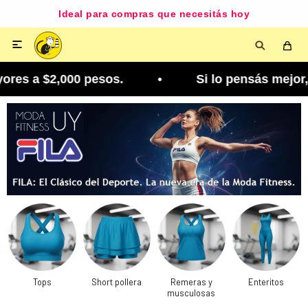
Ideal para compras que necesitás hoy

es a $2,000 pesos. • Si lo pensás mejor, lo podé
Tops
Short pollera
Remeras y
Enteritos
musculosas