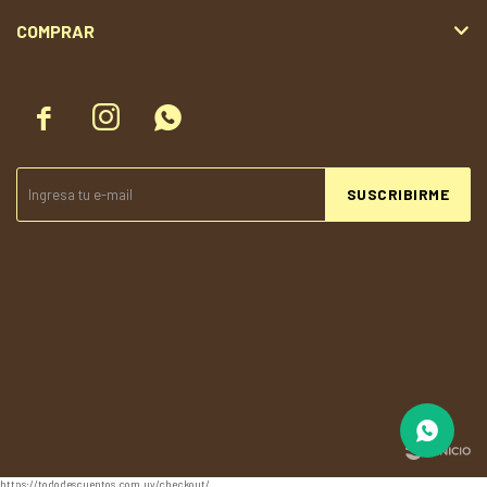
COMPRAR



SUSCRIBIRME
© Copyright 2026 / Todolandia
https://tododescuentos.com.uy/checkout/