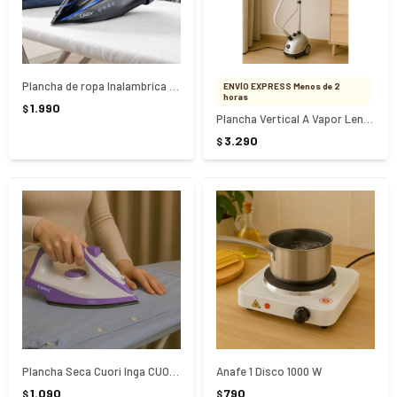
Plancha de ropa Inalambrica a vapor 2 en 1 Cuori Cady
ENVÍO EXPRESS Menos de 2
horas
1.990
$
Plancha Vertical A Vapor Lenza Cuori CUO-4159
3.290
$
Plancha Seca Cuori Inga CUO-4120 1000W
Anafe 1 Disco 1000 W
1.090
790
$
$