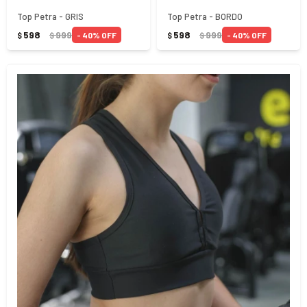
Top Petra - GRIS
Top Petra - BORDO
598
999
598
999
40
40
$
$
$
$