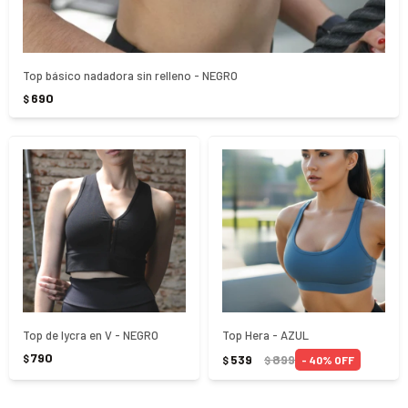
Top básico nadadora sin relleno - NEGRO
690
$
Top de lycra en V - NEGRO
Top Hera - AZUL
790
539
899
$
40
$
$