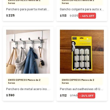
horas
horas
Perchero para puerta metalico 2 ganchos
Gancho colgante para auto x2 Unidades
225
113
225
$
49
$
$
ENVÍO EXPRESS Menos de 2
ENVÍO EXPRESS Menos de 2
horas
horas
Perchero de metal acero inoxidable 8 Ganchos
Perchas autoadhesivas x9 Uds - Blanco
390
112
149
$
24
$
$