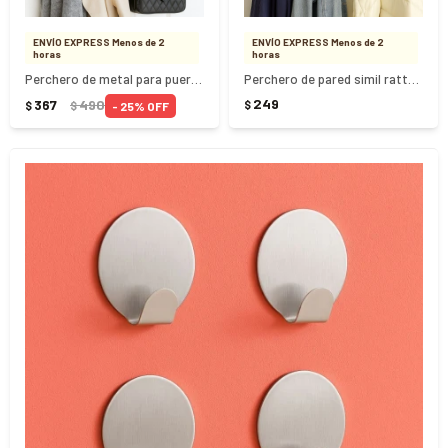
ENVÍO EXPRESS Menos de 2
ENVÍO EXPRESS Menos de 2
horas
horas
Perchero de metal para puerta 6 ganchos
Perchero de pared simil rattan 8 ganchos
249
367
490
$
25
$
$