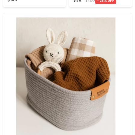
25
$
$