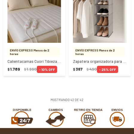
ENVÍO EXPRESS Menos de 2
ENVÍO EXPRESS Menos de 2
horas
horas
Calientacamas Cuori Tibieza 2 Plazas
Zapatera organizadora para colgar con 4 Divisiones
1.789
1.990
367
490
10
25
$
$
$
$
MOSTRANDO
42
DE
42