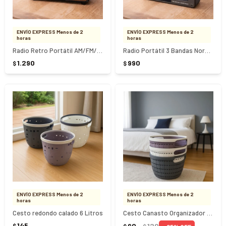
ENVÍO EXPRESS Menos de 2
ENVÍO EXPRESS Menos de 2
horas
horas
Radio Retro Portátil AM/FM/SW Nordmende NRD-RC85
Radio Portátil 3 Bandas Nordmende NRD-RC95
1.290
990
$
$
ENVÍO EXPRESS Menos de 2
ENVÍO EXPRESS Menos de 2
horas
horas
Cesto redondo calado 6 Litros
Cesto Canasto Organizador Redondo 9x14.5Cm
145
90
120
$