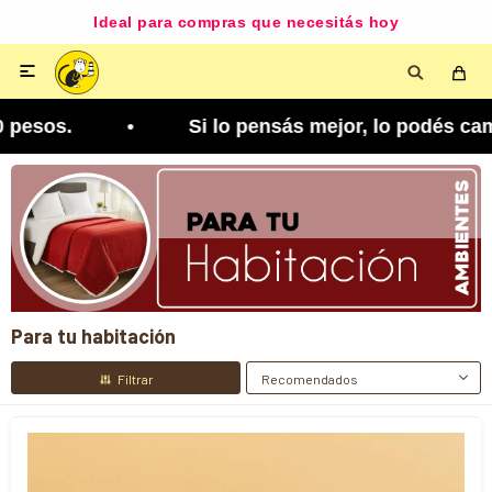
Disponible según zona y cobertura

lo pensás mejor, lo podés cambiar. Tenés 5 días p
Para tu habitación
Recomendados