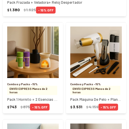
Pack Frazada + Veladora+ Reloj Despertador
1.380
1.625
15
$
$
Combos y Packs -15%
Combos y Packs -15%
ENVÍO EXPRESS Menos de 2
ENVÍO EXPRESS Menos de 2
horas
horas
Pack 1 Hornito + 2 Esencias + Difusor
Pack Máquina De Pelo + Planchita + Peine + Secador
743
875
3.531
4.159
15
15
$
$
$
$