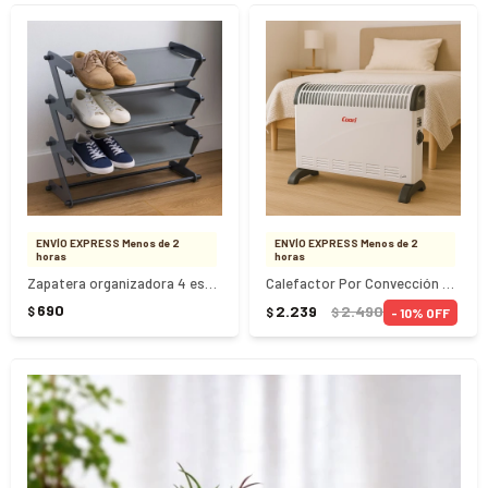
ENVÍO EXPRESS Menos de 2
ENVÍO EXPRESS Menos de 2
horas
horas
Zapatera organizadora 4 estantes - GRIS
Calefactor Por Convección Cuori Calore CUO-1021
690
2.239
2.490
$
10
$
$