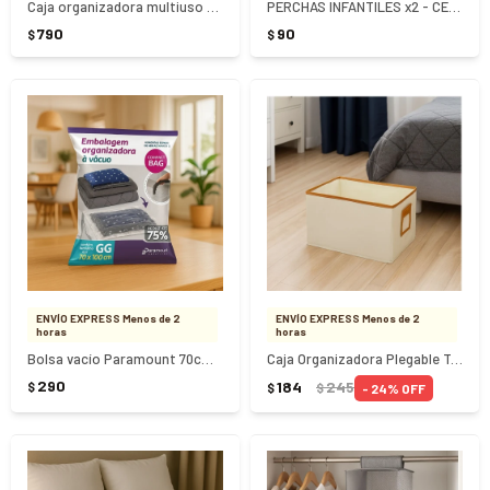
Caja organizadora multiuso Nº4 38.2 Litros
PERCHAS INFANTILES x2 - CELESTE
790
90
$
$
ENVÍO EXPRESS Menos de 2
ENVÍO EXPRESS Menos de 2
horas
horas
Bolsa vacío Paramount 70cm x 100 cm
Caja Organizadora Plegable Tnt Sin Tapa 35x25x20Cm
290
184
245
$
24
$
$