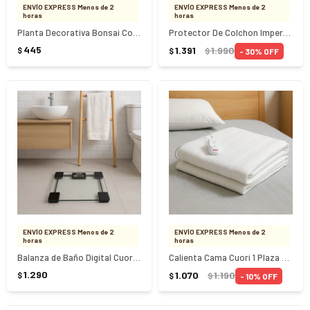
ENVÍO EXPRESS Menos de 2
ENVÍO EXPRESS Menos de 2
horas
horas
Planta Decorativa Bonsai Con Maceta Cemento
Protector De Colchon Impermeable 2 Plazas
445
1.391
1.990
$
30
$
$
ENVÍO EXPRESS Menos de 2
ENVÍO EXPRESS Menos de 2
horas
horas
Balanza de Baño Digital Cuori CUO9370
Calienta Cama Cuori 1 Plaza Tibieza CUO-1110
1.290
1.070
1.190
$
10
$
$