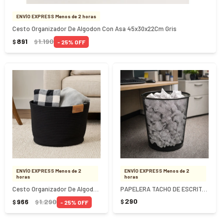
ENVÍO EXPRESS Menos de 2 horas
Cesto Organizador De Algodon Con Asa 45x30x22Cm Gris
891
1.190
25
$
$
ENVÍO EXPRESS Menos de 2
ENVÍO EXPRESS Menos de 2
horas
horas
Cesto Organizador De Algodon Con Asa 38X30Cm Negro
PAPELERA TACHO DE ESCRITORIO DE METAL
290
966
1.290
$
25
$
$