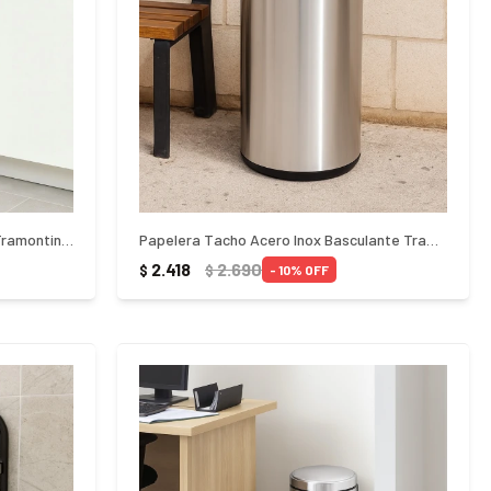
Papelera Tacho Acero Inoxidable Tramontina 20Lts - PLATEADO
Papelera Tacho Acero Inox Basculante Tramontina 40Lts - PLATEADO
2.418
2.690
$
$
10