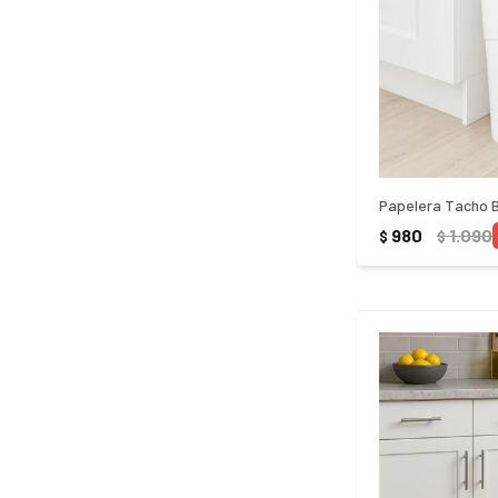
980
1.090
$
$