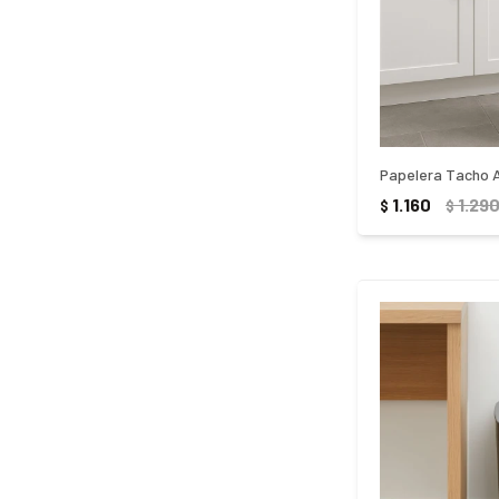
1.160
1.29
$
$