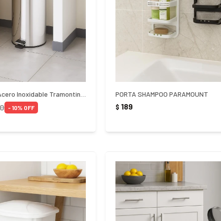
Papelera Tacho Acero Inoxidable Tramontina 30Lts - PLATEADO
PORTA SHAMPOO PARAMOUNT
189
90
$
10