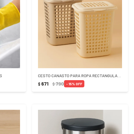
S
CESTO CANASTO PARA ROPA RECTANGULAR 60 LITROS
671
790
$
$
15