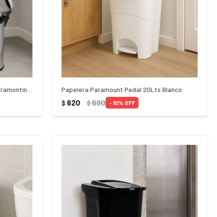
Papelera Tacho Acero Inoxidable Tramontina 12Lts - PLATEADO
Papelera Paramount Pedal 20Lts Blanco
620
690
$
$
10