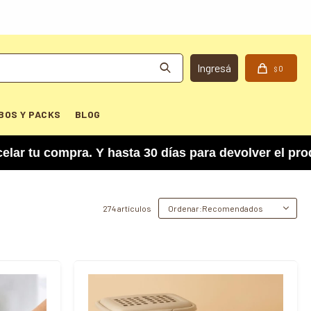
0
$
BOS Y PACKS
BLOG
. Y hasta 30 días para devolver el producto si n
274 artículos
Recomendados