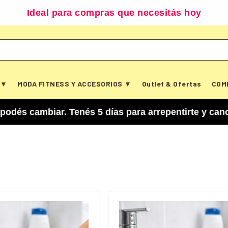
Ideal para compras que necesitás hoy
 ▼
MODA FITNESS Y ACCESORIOS ▼
Outlet & Ofertas
COM
nés 5 días para arrepentirte y cancelar tu compra