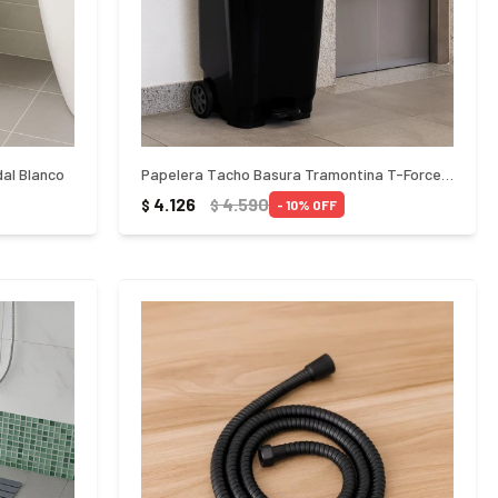
al Blanco
Papelera Tacho Basura Tramontina T-Force 100Lts Negro
4.126
4.590
$
$
10