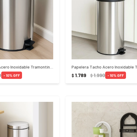
Papelera Tacho Acero Inoxidable Tramontina 12Lts - PLATEADO
0
1.789
1.990
$
$
10
10