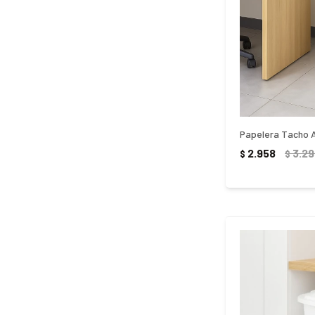
2.958
3.2
$
$