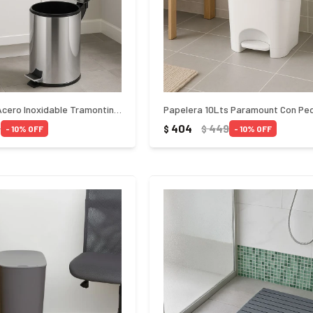
Papelera Tacho Acero Inoxidable Tramontina 3Lts - PLATEADO
Papelera 10Lts Paramount Con Ped
0
404
449
$
$
10
10