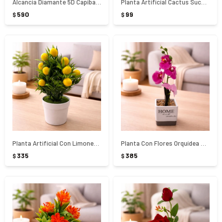
Alcancia Diamante 5D Capibara
Planta Artificial Cactus Suculenta
590
99
$
$
Planta Artificial Con Limones Y Maceta
Planta Con Flores Orquídea Con Maceta
335
385
$
$