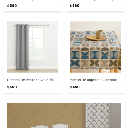
590
690
$
$
Cortina De Ventana Volie 150X135Cm Gris
Mantel De Algodon Cuadrado 140x140Cm
590
490
$
$