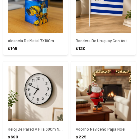
Alcancia De Metal 7X10Cm
Bandera De Uruguay Con Asta 30X40Cm
145
120
$
$
Reloj De Pared A Pila 30Cm Negro
Adorno Navideño Papa Noel
690
225
$
$