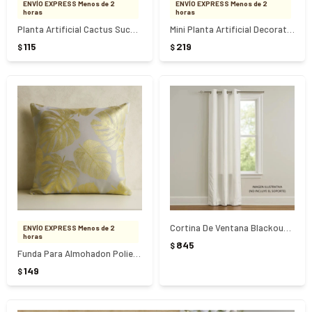
ENVÍO EXPRESS Menos de 2
ENVÍO EXPRESS Menos de 2
horas
horas
Planta Artificial Cactus Suculenta En Maceta
Mini Planta Artificial Decorativa Diseño Rombos
115
219
$
$
Cortina De Ventana Blackout 150x135Cm Blanco
ENVÍO EXPRESS Menos de 2
horas
845
$
Funda Para Almohadon Poliester Dorado
149
$