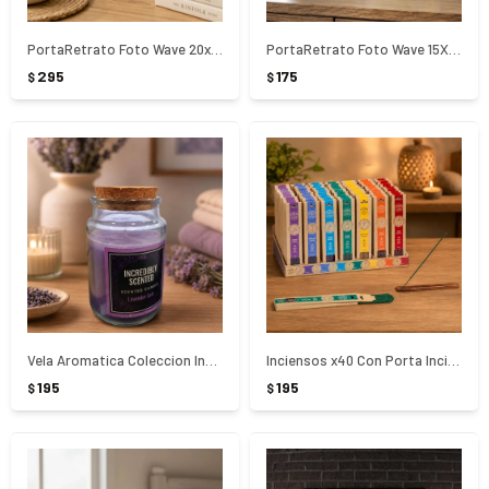
PortaRetrato Foto Wave 20x25Cm
PortaRetrato Foto Wave 15X20Cm
295
175
$
$
Vela Aromatica Coleccion Incredibly Scented
Inciensos x40 Con Porta Incienso de Madera
195
195
$
$