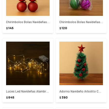
Chirimbolos Bolas Navideñas Texturadas 8Cm x6 Unidades
Chirimbolos Bolas Navideñas 6Cm x 6 Unidades
145
120
$
$
Luces Led Navideñas Alambre 500Cm a Pila
Adorno Navideño Arbolito Con Chirimbolos 30Cm
645
390
$
$