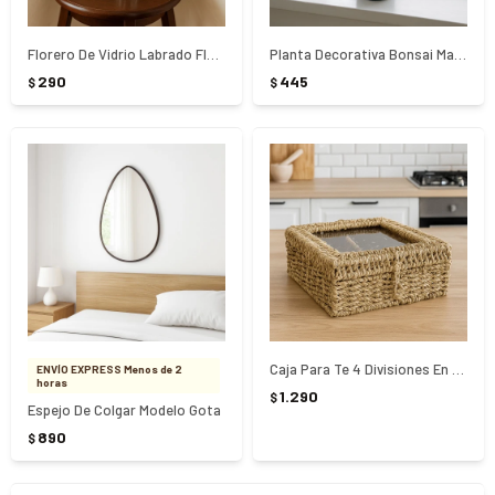
Florero De Vidrio Labrado Flores
Planta Decorativa Bonsai Maceta Cemento
290
445
$
$
Caja Para Te 4 Divisiones En Fibra Natural
ENVÍO EXPRESS Menos de 2
horas
1.290
$
Espejo De Colgar Modelo Gota
890
$