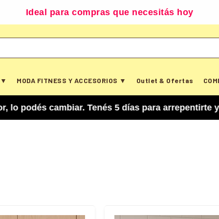
Ideal para compras que necesitás hoy
 ▼
MODA FITNESS Y ACCESORIOS ▼
Outlet & Ofertas
COM
és cambiar. Tenés 5 días para arrepentirte y canc