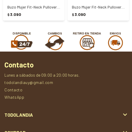
Buzo Mujer Fit-Neck Pullover Fila - NEGRO
Buzo Mujer Fit-Neck Pullover Fila - Blanco
3.090
3.090
$
$
Contacto
Lunes a sábados de 09:00 a 20:00 horas.
todolandiauy@gmail.com
Contacto
WhatsApp
TODOLANDIA