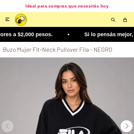
Ideal para compras que necesitás hoy

res a $2,000 pesos. • Si lo pensás mejor, lo podé
Buzo Mujer Fit-Neck Pullover Fila - NEGRO