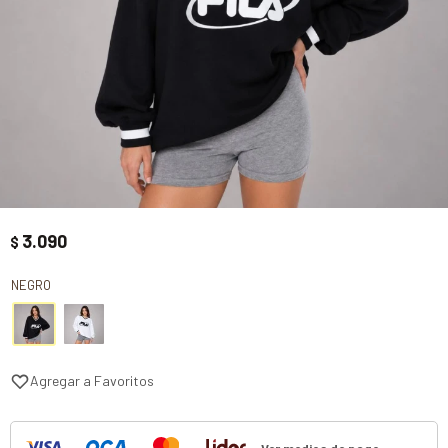
3.090
$
NEGRO