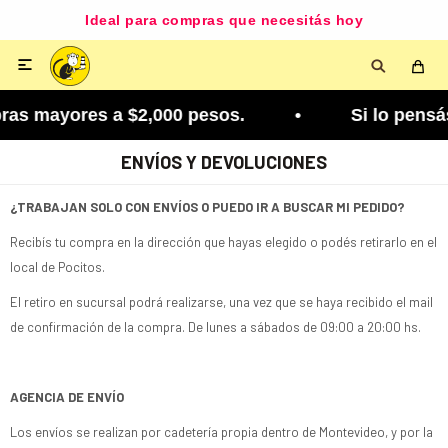
Ideal para compras que necesitás hoy

ras mayores a $2,000 pesos. • Si lo pensás mejor
ENVÍOS Y DEVOLUCIONES
¿TRABAJAN SOLO CON ENVÍOS O PUEDO IR A BUSCAR MI PEDIDO?
Recibís tu compra en la dirección que hayas elegido o podés retirarlo en el
local de Pocitos.
El retiro en sucursal podrá realizarse, una vez que se haya recibido el mail
de confirmación de la compra. De lunes a sábados de 09:00 a 20:00 hs.
AGENCIA DE ENVÍO
Los envíos se realizan por cadetería propia dentro de Montevideo, y por la