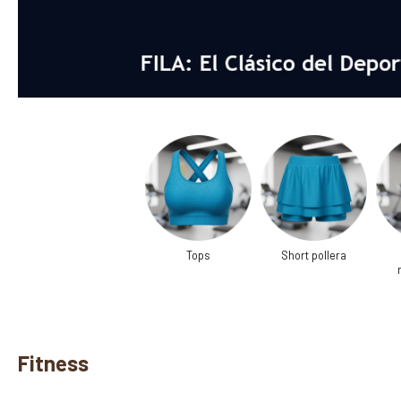
Tops
Short pollera
Fitness