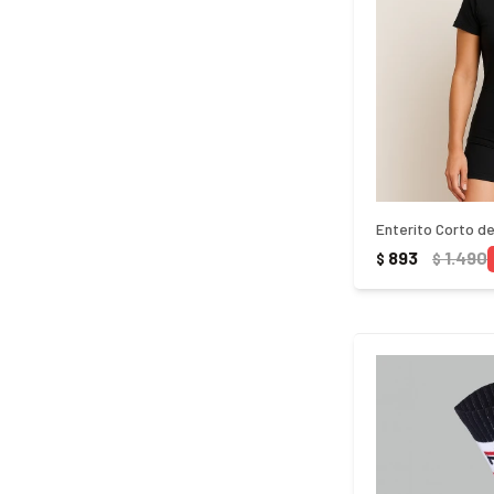
Enterito Corto d
893
1.490
$
$