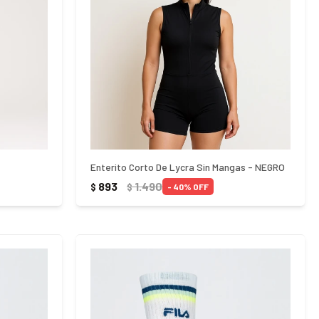
Enterito Corto De Lycra Sin Mangas - NEGRO
893
1.490
$
$
40