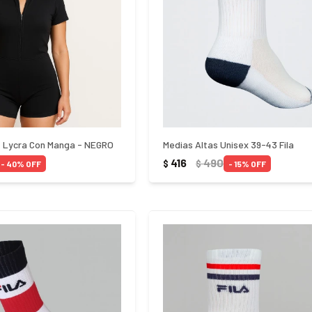
e Lycra Con Manga - NEGRO
Medias Altas Unisex 39-43 Fila
416
490
$
$
40
15