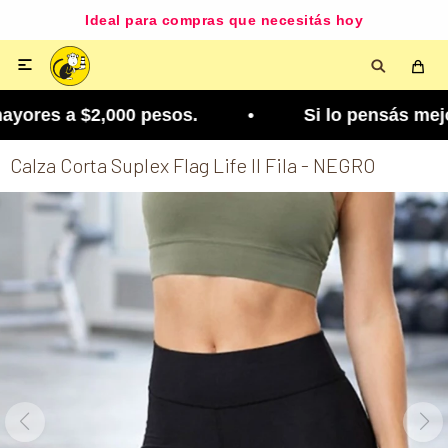
Ideal para compras que necesitás hoy

ores a $2,000 pesos. • Si lo pensás mejor, lo po
Calza Corta Suplex Flag Life ll Fila - NEGRO