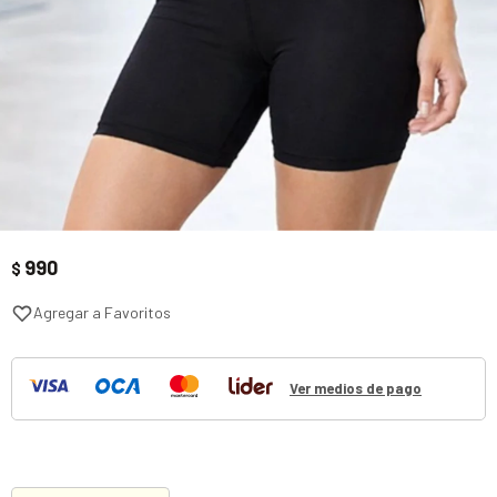
990
$
Ver medios de pago