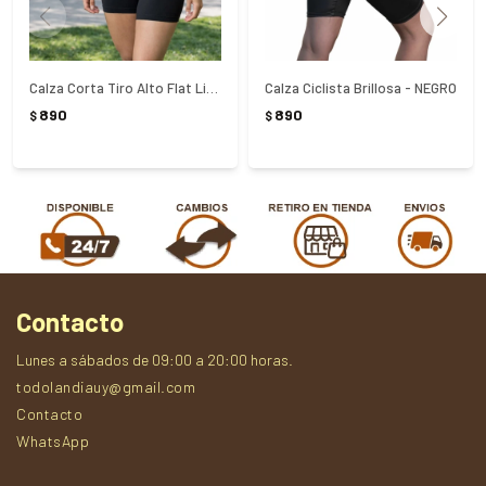
Calza Corta Tiro Alto Flat Life Fila - NEGRO
Calza Ciclista Brillosa - NEGRO
890
890
$
$
Contacto
Lunes a sábados de 09:00 a 20:00 horas.
todolandiauy@gmail.com
Contacto
WhatsApp