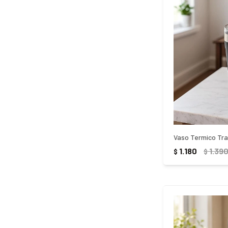
1.180
1.39
$
$