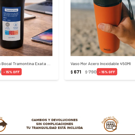
Vaso Termico Con Bocal Tramontina Exata 460Ml Negro
Vaso Mor Acero Inoxidable 450Ml
0
671
790
$
$
15
15