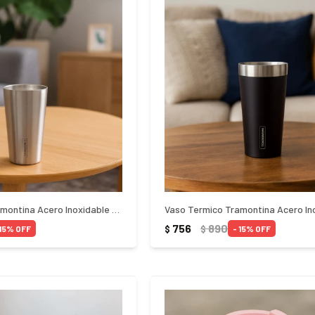
Vaso Termico Tramontina Acero Inoxidable 420Ml - PLATEADO
756
890
$
$
15
15