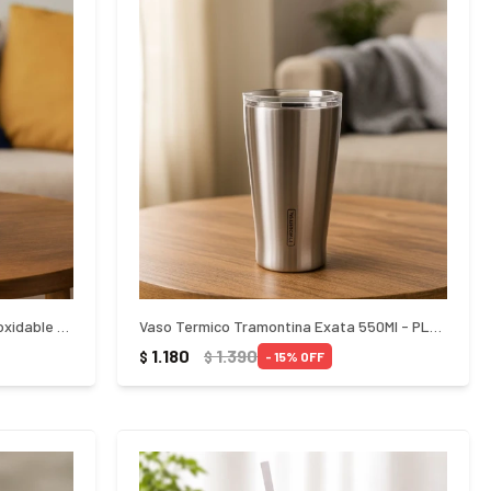
Vaso Termico Tramontina Acero Inoxidable 420Ml - NEGRO
Vaso Termico Tramontina Exata 550Ml - PLATEADO
1.180
1.390
$
$
15