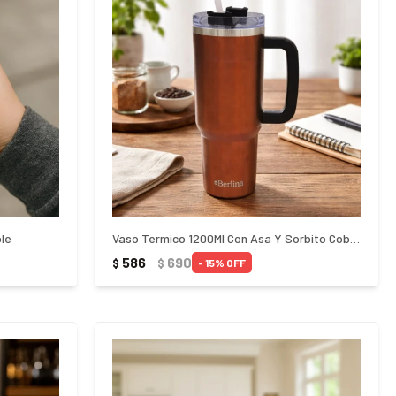
le
Vaso Termico 1200Ml Con Asa Y Sorbito Cobre
586
690
$
$
15