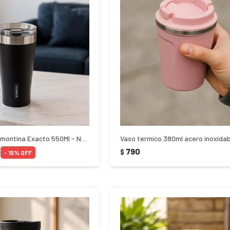
Vaso Termico Tramontina Exacto 550Ml - NEGRO
Vaso termico 380ml acero inoxidab
790
0
$
15