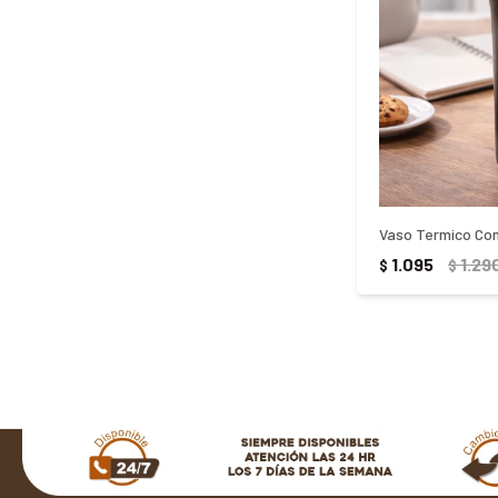
1.095
1.29
$
$