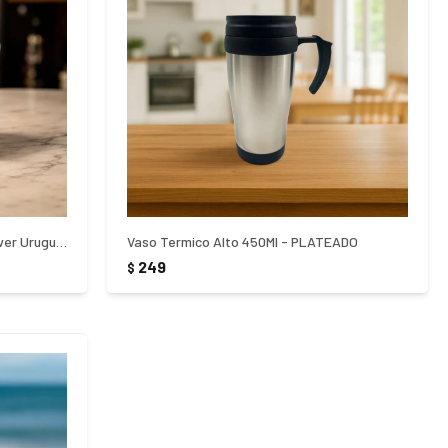
Jarra Cervecera Acrilico Mr Frio Cover Uruguay
Vaso Termico Alto 450Ml - PLATEADO
249
$