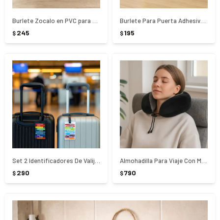
Burlete Zocalo en PVC para Puerta Adhesivo 90cm
Burlete Para Puerta Adhesivo 100Cm
245
195
$
$
Set 2 Identificadores De Valija Brio
Almohadilla Para Viaje Con Memoria Negra - NEGRO
290
790
$
$