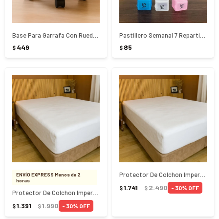
Base Para Garrafa Con Ruedas - NEGRO
Pastillero Semanal 7 Reparticiones
449
85
$
$
Protector De Colchon Impermeable King
ENVÍO EXPRESS Menos de 2
horas
1.741
2.490
30
$
$
Protector De Colchon Impermeable 2 Plazas
1.391
1.990
30
$
$