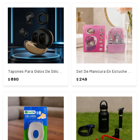
Tapones Para Oidos De Silicona Reductores De Sonidos
Set De Manicura En Estuche x8 Piezas
890
249
$
$