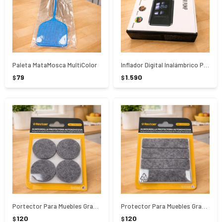
Paleta MataMosca MultiColor
Inflador Digital Inalámbrico Portátil 150 PSI - Batería 4000
79
1.590
$
$
Portector Para Muebles Grandes 8 Unidades
Protector Para Muebles Grandes 18 Unidades
120
120
$
$