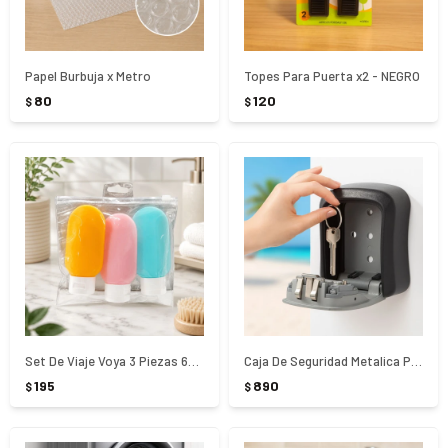
Papel Burbuja x Metro
Topes Para Puerta x2 - NEGRO
80
120
$
$
Set De Viaje Voya 3 Piezas 60Ml
Caja De Seguridad Metalica Para Llaves
195
890
$
$