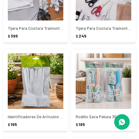
Tijera Para Costura Tramontina Supercort 8`
Tijera Para Costura Tramontina Extracort 8`
395
245
$
$
Identificadores De Artículos x20 Unidades
Rodillo Saca Pelusa 30 Hojas + 2 Repuestos
195
195
$
$