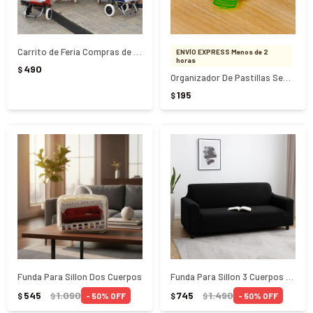
Carrito de Feria Compras de Lona con ruedas
ENVÍO EXPRESS Menos de 2
horas
490
$
Organizador De Pastillas Semanal Brio - Blanco
195
$
Funda Para Sillon Dos Cuerpos
Funda Para Sillon 3 Cuerpos + Funda Almohadon
545
1.090
745
1.490
50
50
$
$
$
$