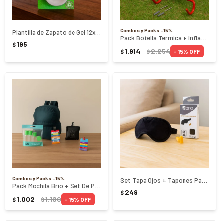
Combos y Packs -15%
Plantilla de Zapato de Gel 12x7.5Cm
Pack Botella Termica + Inflador + Tranca y Soporte Bici
195
$
1.914
2.254
15
$
$
Combos y Packs -15%
Set Tapa Ojos + Tapones Para Oidos - NEGRO
Pack Mochila Brio + Set De Potes De Viaje + Porta Documentos
249
$
1.002
1.180
15
$
$