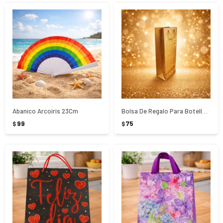
Abanico Arcoíris 23Cm
Bolsa De Regalo Para Botella Colores Surtidos
99
75
$
$