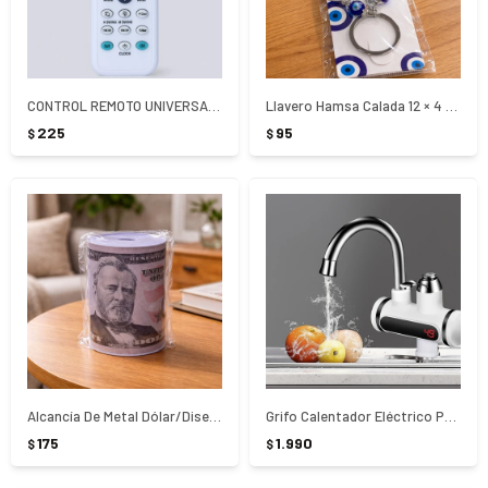
CONTROL REMOTO UNIVERSAL PARA AIRE ACONDICIONADO K-1028E
Llavero Hamsa Calada 12 × 4 cm
225
95
$
$
Alcancía De Metal Dólar/Diseños 12 × 16 cm
Grifo Calentador Eléctrico Para Cocina De Mesada - Blanco
175
1.990
$
$