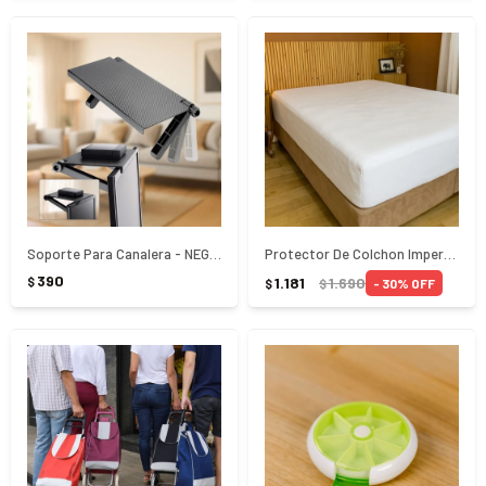
Soporte Para Canalera - NEGRO
Protector De Colchon Impermeable 1 Plaza Blanco
390
1.181
1.690
$
30
$
$