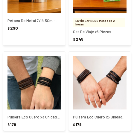
Petaca De Metal 7x14.5Cm - PLATEADO
ENVÍO EXPRESS Menos de 2
horas
290
$
Set De Viaje x6 Piezas
245
$
Pulsera Eco Cuero x3 Unidades 13x6.8Cm - NEGRO
Pulsera Eco Cuero x3 Unidades 13x6.8Cm - NEGRO
179
179
$
$