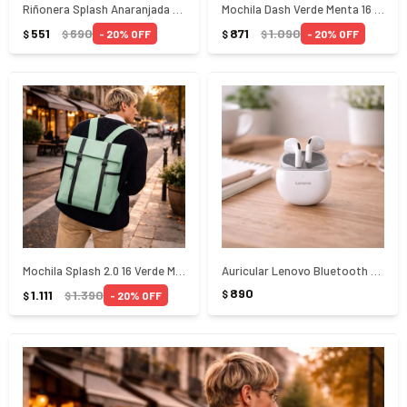
Riñonera Splash Anaranjada 1,7 L Gaston Luga
Mochila Dash Verde Menta 16 Gaston Luga
551
690
871
1.090
20
20
$
$
$
$
Mochila Splash 2.0 16 Verde Menta Gaston Luga
Auricular Lenovo Bluetooth HT38 Blanco - Blanco
890
1.111
1.390
$
20
$
$