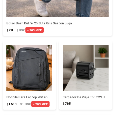
Bolso Dash Duffel 25.9Lts Gris Gaston Luga
711
890
20
$
$
Mochila Para Laptop Water-Repellent 15X.16
Cargador De Viaje T55 12W Usams - NEGRO
795
1.510
1.890
$
20
$
$