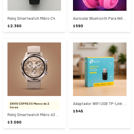
Reloj Smartwatch Mibro C4
Auricular Bluetooth Para Niños Gorsun E69 Rosado
2.390
590
$
$
Adaptador WiFi USB TP-Link - NEGRO
ENVÍO EXPRESS Menos de 2
horas
545
$
Reloj Smartwatch Mibro A3 Mocha
3.090
$