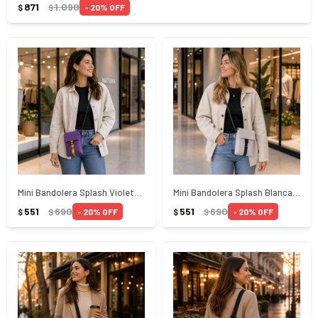
871
1.090
20
$
$
Mini Bandolera Splash Violeta Armilla Gaston Luga
Mini Bandolera Splash Blanca Gaston Luga
551
690
551
690
20
20
$
$
$
$