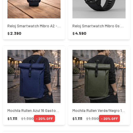
Reloj Smartwatch Mibro A2 - NEGRO
Reloj Smartwatch Mibro Gs Pro 1.43 - NEGRO
2.390
4.590
$
$
Mochila Rullen Azul 16 Gaston Luga
Mochila Rullen Verde/Negro 16 Gaston Luga
1.111
1.390
1.111
1.390
20
20
$
$
$
$