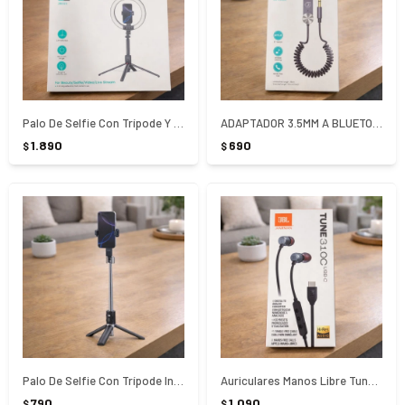
Palo De Selfie Con Trípode Y Aro De Luz De 10
ADAPTADOR 3.5MM A BLUETOOTH AUTO GRIS
1.890
690
$
$
Palo De Selfie Con Trípode Inalámbrico 1.1 M
Auriculares Manos Libre Tune 310C Tipo C
790
1.090
$
$