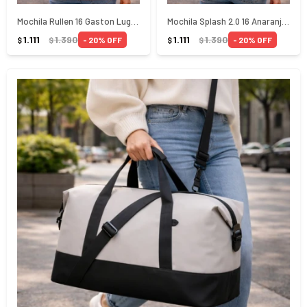
Mochila Rullen 16 Gaston Luga Anaranjada
Mochila Splash 2.0 16 Anaranjado Gaston Luga
1.111
1.390
1.111
1.390
20
20
$
$
$
$