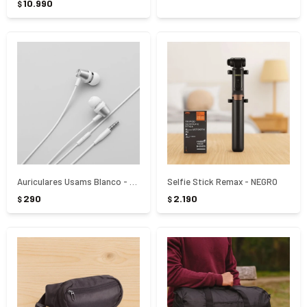
10.990
$
Auriculares Usams Blanco - Blanco
Selfie Stick Remax - NEGRO
290
2.190
$
$