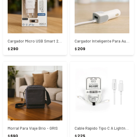
Cargador Micro USB Smart 2.1A
Cargador Inteligente Para Auto Roca 3.1A
290
209
$
$
Morral Para Viaje Brio - GRIS
Cable Rápido Tipo C A Lightning 100 cm - Blanco
690
225
$
$