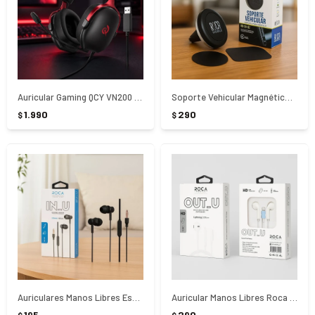
Auricular Gaming QCY VN200 Pro USB Negro
Soporte Vehicular Magnético Para Ventilación Roca
1.990
290
$
$
Auriculares Manos Libres Estéreo Universal - NEGRO
Auricular Manos Libres Roca 3.5 mm 120 cm
195
290