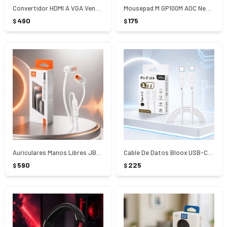
Convertidor HDMI A VGA Vention - NEGRO
Mousepad M GP100M AOC Negro 32x27 cm
490
175
$
$
Auriculares Manos Libres JBL T110 3.5 mm
Cable De Datos Bloox USB-C A USB-C 100 cm 60 W
590
225
$
$