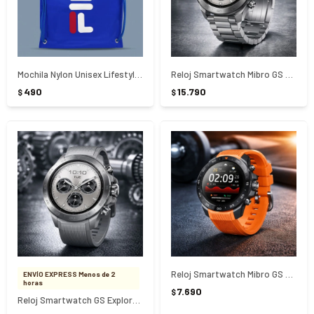
Mochila Nylon Unisex Lifestyle Fila
Reloj Smartwatch Mibro GS Explorer S Titanium
490
15.790
$
$
Reloj Smartwatch Mibro GS Explorer S
ENVÍO EXPRESS Menos de 2
horas
7.690
$
Reloj Smartwatch GS Explorer S Titanium Silicona