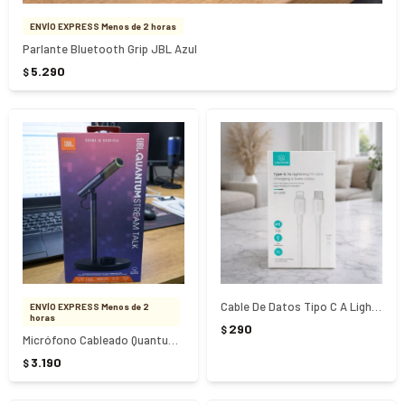
ENVÍO EXPRESS Menos de 2 horas
Parlante Bluetooth Grip JBL Azul
5.290
$
Cable De Datos Tipo C A Lightning 20 W
ENVÍO EXPRESS Menos de 2
horas
290
$
Micrófono Cableado Quantum JBL Stream
3.190
$