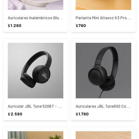
Auriculares Inalámbricos Bluetooth QCY Crossky C10 Lila
Parlante Mini Altavoz K3 Pro Lenovo - NEGRO
1.290
790
$
$
Auricular JBL Tune 520BT - NEGRO
Auriculares JBL Tune500 Con Cable - NEGRO
2.590
1.790
$
$