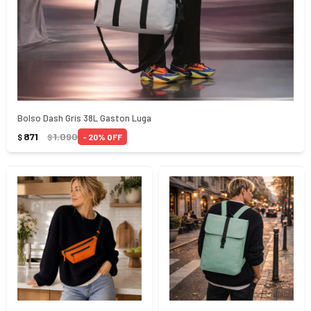
Bolso Dash Gris 38L Gaston Luga
871
1.090
20
$
$