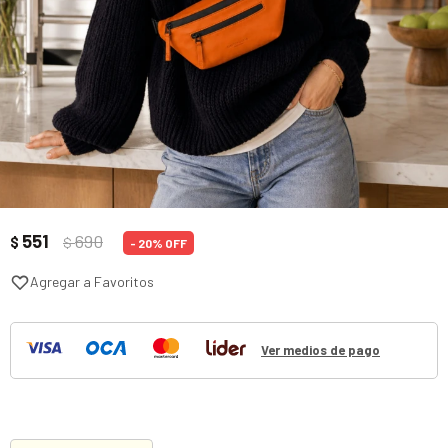
551
690
$
$
20
Ver medios de pago