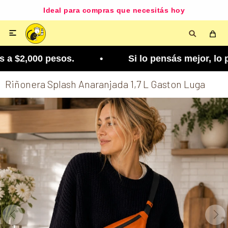
Ideal para compras que necesitás hoy

a $2,000 pesos. • Si lo pensás mejor, lo podés ca
Riñonera Splash Anaranjada 1,7 L Gaston Luga