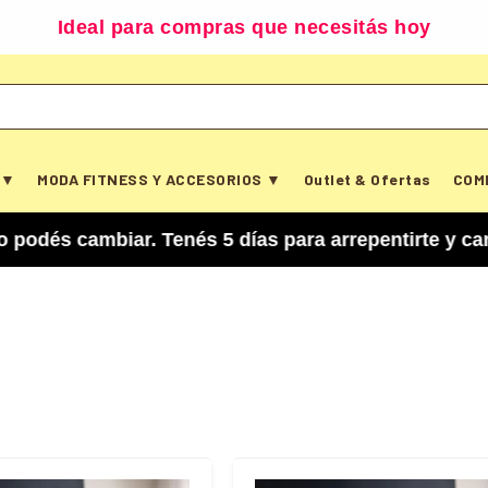
Ideal para compras que necesitás hoy
 ▼
MODA FITNESS Y ACCESORIOS ▼
Outlet & Ofertas
COM
biar. Tenés 5 días para arrepentirte y cancelar 