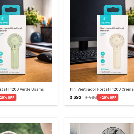
ortátil 1200 Verde Usams
Mini Ventilador Portátil 1200 Crem
392
490
$
$
20
20