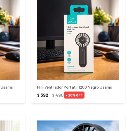
a Usams
Mini Ventilador Portátil 1200 Negro Usams
392
490
$
$
20