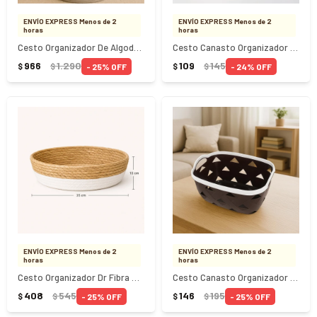
ENVÍO EXPRESS Menos de 2
ENVÍO EXPRESS Menos de 2
horas
horas
Cesto Organizador De Algodon Con Asa 38x30Cm Gris
Cesto Canasto Organizador 24.5x18x12.5Cm
966
1.290
109
145
25
24
$
$
$
$
ENVÍO EXPRESS Menos de 2
ENVÍO EXPRESS Menos de 2
horas
horas
Cesto Organizador Dr Fibra Natural Blanco 35X10 cm
Cesto Canasto Organizador Calado 29.3x22.7x15Cm
408
545
146
195
25
25
$
$
$
$