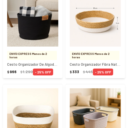
ENVÍO EXPRESS Menos de 2
ENVÍO EXPRESS Menos de 2
horas
horas
Cesto Organizador De Algodon Con Asa 38X30Cm Negro
Cesto Organizador Fibra Natural Blanco 30x9Cm
966
1.290
333
445
25
25
$
$
$
$