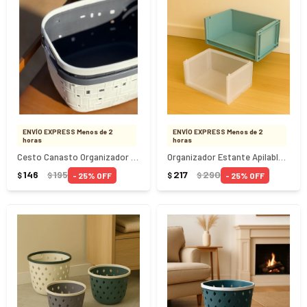
ENVÍO EXPRESS Menos de 2
ENVÍO EXPRESS Menos de 2
horas
horas
Cesto Canasto Organizador Rectangular 29.5x23x16.5Cm
Organizador Estante Apilable 37x26x17Cm
146
195
217
290
25
25
$
$
$
$