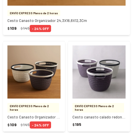
ENVÍO EXPRESS Menos de 2 horas
Cesto Canasto Organizador 24,3X16,8X12,3Cm
109
145
24
$
$
ENVÍO EXPRESS Menos de 2
ENVÍO EXPRESS Menos de 2
horas
horas
Cesto Canasto Organizador Redondo 19.5x16Cm
Cesto canasto calado redondo
195
109
145
$
24
$
$