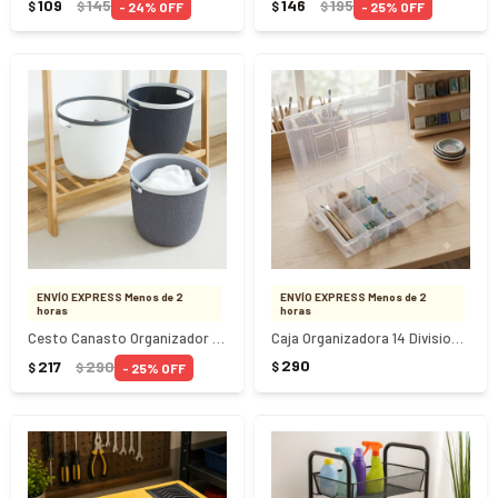
109
145
146
195
24
25
$
$
$
$
ENVÍO EXPRESS Menos de 2
ENVÍO EXPRESS Menos de 2
horas
horas
Cesto Canasto Organizador Redondo 24Lts 30x27.5Cm
Caja Organizadora 14 Divisiones Compartimientos Tramontina
290
217
290
$
25
$
$