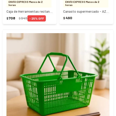
ENVÍO EXPRESS Menos de 2
ENVÍO EXPRESS Menos de 2
horas
horas
Caja de Herramientas rectangular 50x30x22cm
Canasto supermercado - AZUL
490
708
945
$
25
$
$