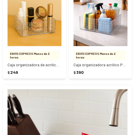
ENVÍO EXPRESS Menos de 2
ENVÍO EXPRESS Menos de 2
horas
horas
Caja organizadora de acrílico 16cm x 11cm x 8cm
Caja organizadora acrílico Paramount 23cm x 16cm x 8cm
249
390
$
$