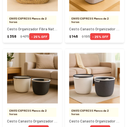
ENVÍO EXPRESS Menos de 2
ENVÍO EXPRESS Menos de 2
horas
horas
Cesto Organizador Fibra Natural Y Algodon 30x23x11Cm
Cesto Canasto Organizador Simil Rattan 29.8x20.4x13.8Cm
356
475
146
195
25
25
$
$
$
$
ENVÍO EXPRESS Menos de 2
ENVÍO EXPRESS Menos de 2
horas
horas
Cesto Canasto Organizador Simil Rattan 19.5x16Cm
Cesto Canasto Organizador Redondo 12Lts 24.7x22Cm