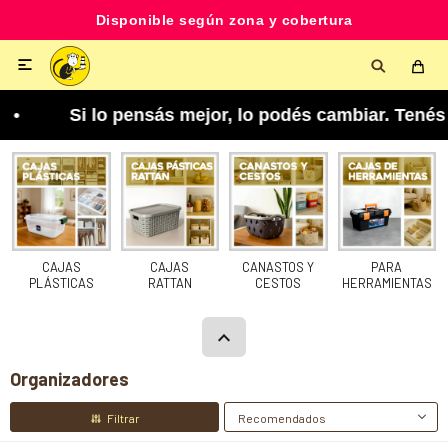
Disponible según zona y cobertura

lo podés cambiar. Tenés 5 días para arrepentirte
CAJAS
CAJAS
CANASTOS Y
PARA
PLÁSTICAS
RATTAN
CESTOS
HERRAMIENTAS
Organizadores
Recomendados