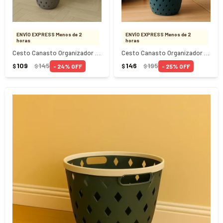
ENVÍO EXPRESS Menos de 2
ENVÍO EXPRESS Menos de 2
horas
horas
Cesto Canasto Organizador Calado 6Lts 19.5x16.3Cm
Cesto Canasto Organizador Redondo 24.5x22Cm
109
145
146
195
24
25
$
$
$
$