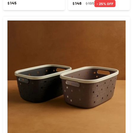
145
146
195
$
25
$
$