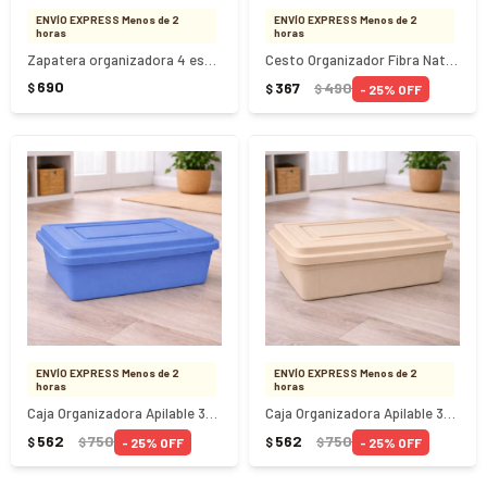
ENVÍO EXPRESS Menos de 2
ENVÍO EXPRESS Menos de 2
horas
horas
Zapatera organizadora 4 estantes - GRIS
Cesto Organizador Fibra Natural 32x26x12Cm
690
367
490
$
25
$
$
ENVÍO EXPRESS Menos de 2
ENVÍO EXPRESS Menos de 2
horas
horas
Caja Organizadora Apilable 36Lts Color - AZUL
Caja Organizadora Apilable 36Lts Color - BEIGE
562
750
562
750
25
25
$
$
$
$