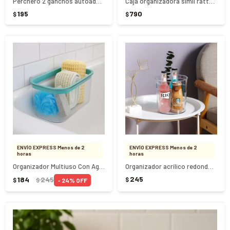
Perchero 2 ganchos autoadhesivo - NEGRO
Caja organizadora simil rattan Arqlpast 40 Litros - NEGRO
195
790
$
$
ENVÍO EXPRESS Menos de 2
ENVÍO EXPRESS Menos de 2
horas
horas
Organizador Multiuso Con Agarre
Organizador acrílico redondo 16,7cm x 17,7cm
245
184
245
$
24
$
$