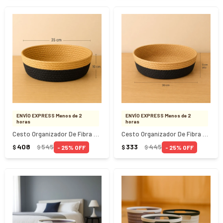
ENVÍO EXPRESS Menos de 2
ENVÍO EXPRESS Menos de 2
horas
horas
Cesto Organizador De Fibra Natural Negro 35X10 cm
Cesto Organizador De Fibra Natural Negro 30x9Cm
408
545
333
445
25
25
$
$
$
$