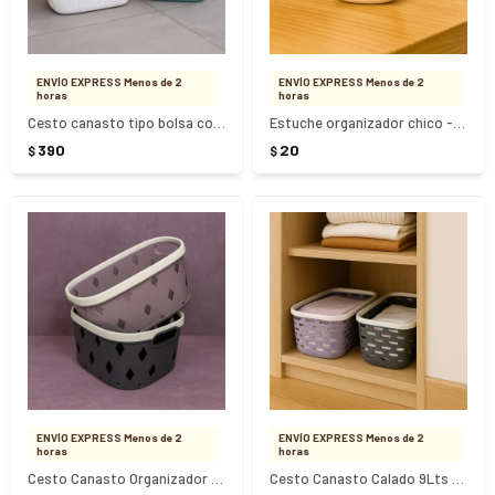
ENVÍO EXPRESS Menos de 2
ENVÍO EXPRESS Menos de 2
horas
horas
Cesto canasto tipo bolsa con asa 40cm x 20cm x 22cm
Estuche organizador chico - Blanco
390
20
$
$
ENVÍO EXPRESS Menos de 2
ENVÍO EXPRESS Menos de 2
horas
horas
Cesto Canasto Organizador 24,3X16,8X12,3Cm
Cesto Canasto Calado 9Lts 29,6X20,5X16,5Cm