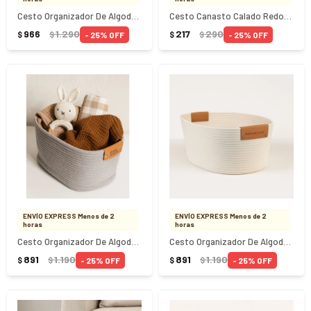
Cesto Organizador De Algodon Con Asa 38x30Cm Blanco
Cesto Canasto Calado Redondo 31X26,5Cm
966
1.290
217
290
25
25
$
$
$
$
ENVÍO EXPRESS Menos de 2
ENVÍO EXPRESS Menos de 2
horas
horas
Cesto Organizador De Algodon Con Asa 45x30x22Cm Gris
Cesto Organizador De Algodon Con Asa 45x30x22Cm Blanco
891
1.190
891
1.190
25
25
$
$
$
$