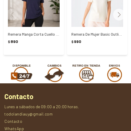
Remera Manga Corta Cuello En V Basic Azul Fila - AZUL
Remera De Mujer Basic Outline - Blanco
890
990
$
$
Contacto
Lunes a sábados de 09:00 a 20:00 horas.
todolandiauy@gmail.com
Contacto
WhatsApp