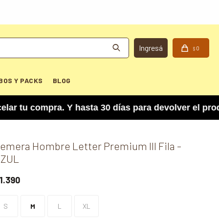
0
$
BOS Y PACKS
BLOG
tu compra. Y hasta 30 días para devolver el prod
emera Hombre Letter Premium lll Fila -
ZUL
1.390
S
M
L
XL