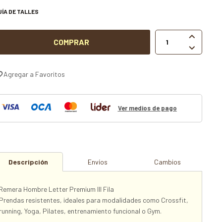
UÍA DE TALLES

COMPRAR

Ver medios de pago
Descripción
Envíos
Cambios
Remera Hombre Letter Premium lll Fila
Prendas resistentes, ideales para modalidades como Crossfit,
running, Yoga, Pilates, entrenamiento funcional o Gym.