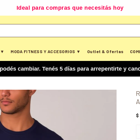
Ideal para compras que necesitás hoy
 ▼
MODA FITNESS Y ACCESORIOS ▼
Outlet & Ofertas
COM
biar. Tenés 5 días para arrepentirte y cancelar 
R
A
$