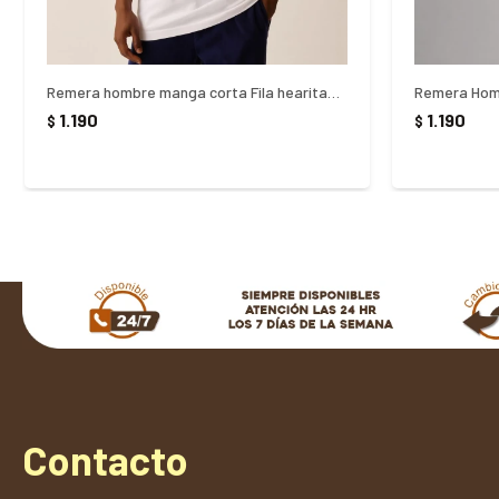
Remera hombre manga corta Fila hearitage-box - Blanco
1.190
1.190
$
$
Contacto