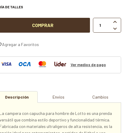
UÍA DE TALLES

COMPRAR

Ver medios de pago
Descripción
Envíos
Cambios
La campera con capucha para hombre de Lotto es una prenda
versátil que combina estilo deportivo y funcionalidad térmica.
Fabricada con materiales ultraligeros de alta resistencia, es la
opción ideal para entrenamientos, partidos de fútbol o uso