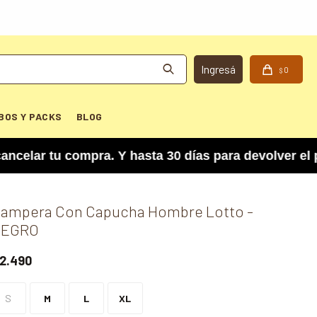
0
$
BOS Y PACKS
BLOG
ar tu compra. Y hasta 30 días para devolver el pr
ampera Con Capucha Hombre Lotto -
NEGRO
2.490
S
M
L
XL