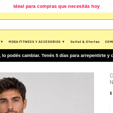
Ideal para compras que necesitás hoy
 ▼
MODA FITNESS Y ACCESORIOS ▼
Outlet & Ofertas
COM
cambiar. Tenés 5 días para arrepentirte y cancel
C
$