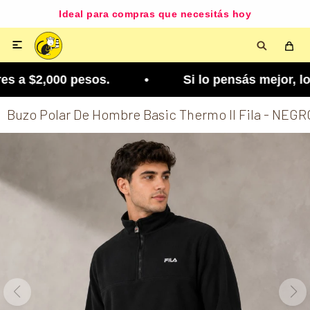
Ideal para compras que necesitás hoy

s a $2,000 pesos. • Si lo pensás mejor, lo podés 
Buzo Polar De Hombre Basic Thermo ll Fila - NEGR