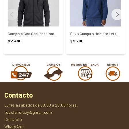
Campera Con Capucha Hombre Lotto - NEGRO
Buzo Canguro Hombre Letter Outline Light Fila - AZUL
2.490
2.790
$
$
Contacto
Lunes a sábados de 09:00 a 20:00 horas.
todolandiauy@gmail.com
Contacto
WhatsApp