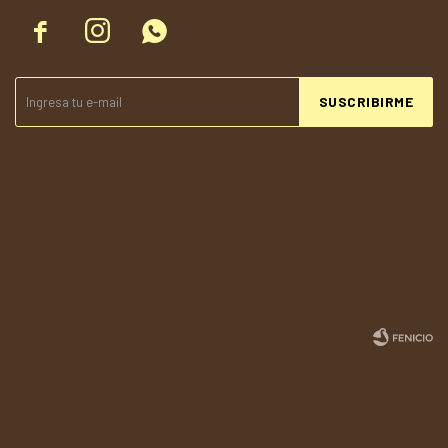



SUSCRIBIRME
© Copyright 2026 / Todolandia