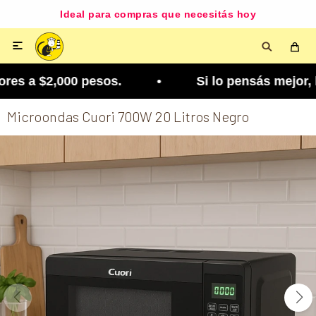
Ideal para compras que necesitás hoy

es a $2,000 pesos. • Si lo pensás mejor, lo podé
Microondas Cuori 700W 20 Litros Negro