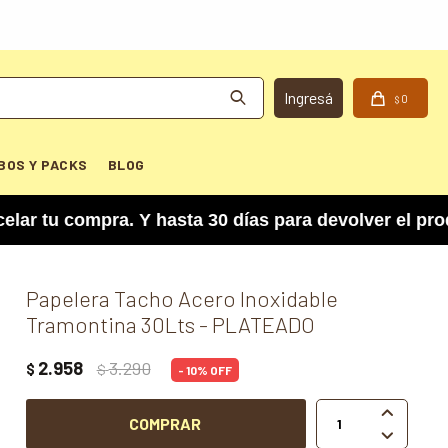
0
$
BOS Y PACKS
BLOG
u compra. Y hasta 30 días para devolver el produc
Papelera Tacho Acero Inoxidable
Tramontina 30Lts - PLATEADO
2.958
3.290
$
$
10

COMPRAR
