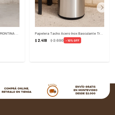
PAPELERA TACHO BASURA TRAMONTINA 31 LITROS - PLATEADO
Papelera Tacho Acero Inox Basculante Tramontina 40Lts - PLATEADO
2.418
2.690
$
$
10