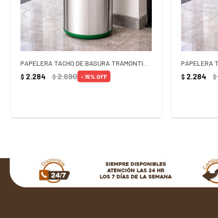
PAPELERA TACHO DE BASURA TRAMONTINA VAIVEN 40 LITROS VERDE
2.284
2.690
2.284
$
$
$
$
15