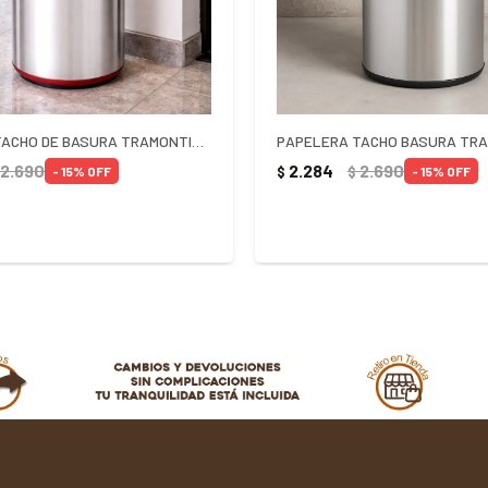
PAPELERA TACHO DE BASURA TRAMONTINA VAIVEN 40 LITROS ROJA
2.690
2.284
2.690
$
$
15
15