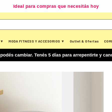
Ideal para compras que necesitás hoy
 ▼
MODA FITNESS Y ACCESORIOS ▼
Outlet & Ofertas
COM
iar. Tenés 5 días para arrepentirte y cancelar t