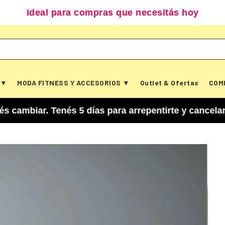
Ideal para compras que necesitás hoy
 ▼
MODA FITNESS Y ACCESORIOS ▼
Outlet & Ofertas
COM
 Tenés 5 días para arrepentirte y cancelar tu co