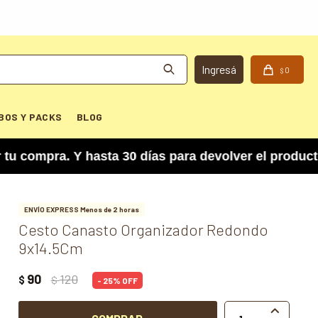
0
$
BOS Y PACKS
BLOG
mpra. Y hasta 30 días para devolver el producto 
ENVÍO EXPRESS Menos de 2 horas
Cesto Canasto Organizador Redondo
9x14.5Cm
90
120
$
$
25
