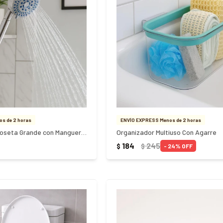
s de 2 horas
ENVÍO EXPRESS Menos de 2 horas
Ducha Telefono Roseta Grande con Manguera - PLATA
Organizador Multiuso Con Agarre
184
245
$
$
24