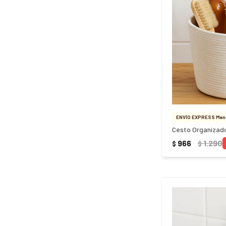
ENVÍO EXPRESS Meno
966
1.290
$
$