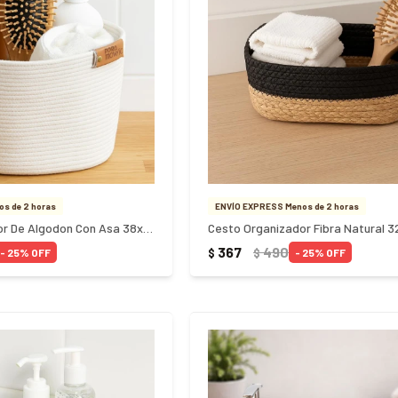
s de 2 horas
ENVÍO EXPRESS Menos de 2 horas
Cesto Organizador De Algodon Con Asa 38x30Cm Blanco
Cesto Organizador Fibra Natural 
367
490
$
$
25
25