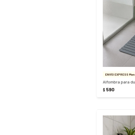
ENVÍO EXPRESS Meno
Alfombra para d
590
$