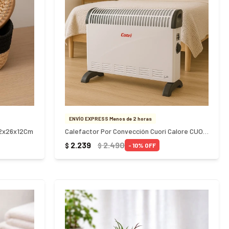
ENVÍO EXPRESS Menos de 2 horas
32x26x12Cm
Calefactor Por Convección Cuori Calore CUO-1021
2.239
2.490
$
$
10