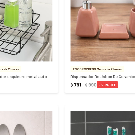
s de 2 horas
ENVÍO EXPRESS Menos de 2 horas
Estante organizador esquinero metal autoadhesivo
Dispensador De Jabon De Ceramica
791
990
$
$
20