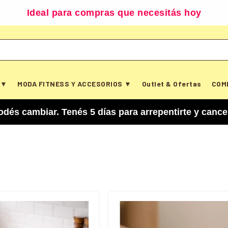
Ideal para compras que necesitás hoy
 ▼
MODA FITNESS Y ACCESORIOS ▼
Outlet & Ofertas
COM
s 5 días para arrepentirte y cancelar tu compra.