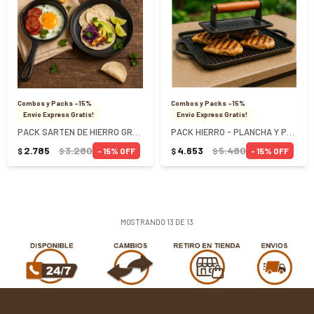
Combos y Packs -15%
Combos y Packs -15%
Envío Express Gratis!
Envío Express Gratis!
PACK SARTEN DE HIERRO GRANDE Y CHICA - (26,6 y 12 CM)
PACK HIERRO - PLANCHA Y PRENSA
2.785
3.280
4.653
5.480
15
15
$
$
$
$
MOSTRANDO
13
DE
13