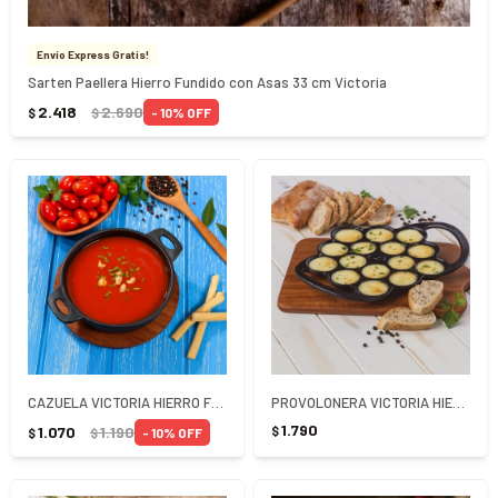
Envío Express Gratis!
Sarten Paellera Hierro Fundido con Asas 33 cm Victoria
2.418
2.690
10
$
$
CAZUELA VICTORIA HIERRO FUNDIDO 16 CM - NEGRO
PROVOLONERA VICTORIA HIERRO FUNDIDO - NEGRO
1.790
1.070
1.190
$
10
$
$