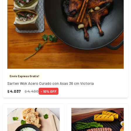
Envío Express Gratis!
Sarten Wok Acero Curado con Asas 36 cm Victoria
4.037
4.490
10
$
$