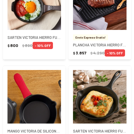
SARTEN VICTORIA HIERRO FUNDIDO 12 CM - NEGRO
Envío Express Gratis!
PLANCHA VICTORIA HIERRO FUNDIDO C/ASAS 50 x 35 CM - NEGRO
800
890
10
$
$
3.857
4.290
10
$
$
MANGO VICTORIA DE SILICONA GRANDE 18 CM - Rojo
SARTEN VICTORIA HIERRO FUNDIDO 20 CM - NEGRO