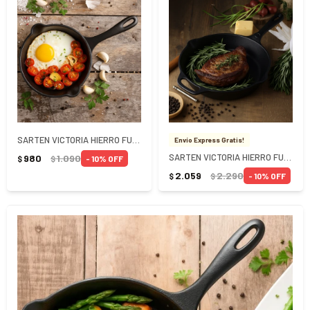
SARTEN VICTORIA HIERRO FUNDIDO 16.5CM - NEGRO
Envío Express Gratis!
SARTEN VICTORIA HIERRO FUNDIDO 25CM - NEGRO
980
1.090
10
$
$
2.059
2.290
10
$
$