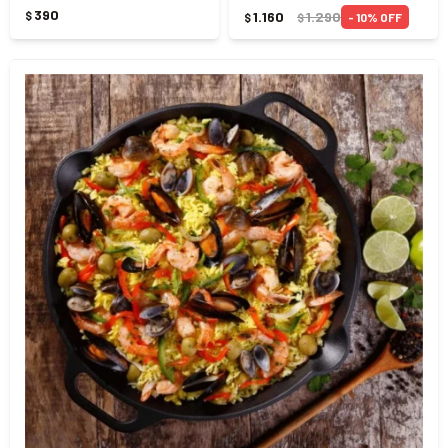
390
1.160
1.290
$
10
$
$