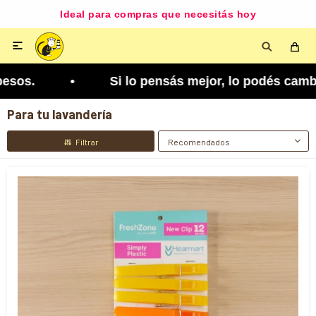
Disponible según zona y cobertura

 pensás mejor, lo podés cambiar. Tenés 5 días par
Para tu lavandería
Recomendados