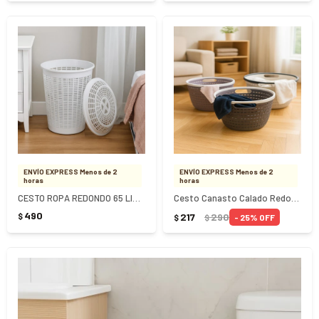
ENVÍO EXPRESS Menos de 2
ENVÍO EXPRESS Menos de 2
horas
horas
CESTO ROPA REDONDO 65 LITROS 43X65CM
Cesto Canasto Calado Redondo 31X26,5Cm
490
217
290
$
25
$
$