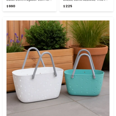
990
225
$
$