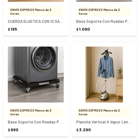
ENVÍO EXPRESS Menos de 2
ENVÍO EXPRESS Menos de 2
horas
horas
CUERDA ELASTICA CON 12 GANCHOS PALILLOS - NEGRO
Base Soporte Con Ruedas Para Electrodomésticos Ajustable - NEGRO
195
1.090
$
$
ENVÍO EXPRESS Menos de 2
ENVÍO EXPRESS Menos de 2
horas
horas
Base Soporte Con Ruedas Para Electrodomésticos
Plancha Vertical A Vapor Lenza Cuori CUO-4159
990
3.290
$
$