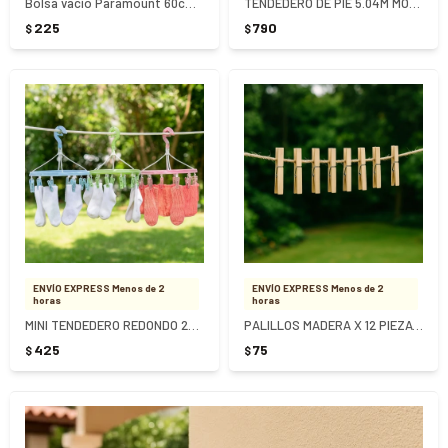
Bolsa vacío Paramount 60cm x 80cm
TENDEDERO DE PIE 5.04M MOR SLIM
225
790
$
$
ENVÍO EXPRESS Menos de 2
ENVÍO EXPRESS Menos de 2
horas
horas
MINI TENDEDERO REDONDO 24 PALILLOS MOR
PALILLOS MADERA X 12 PIEZAS MOR
425
75
$
$