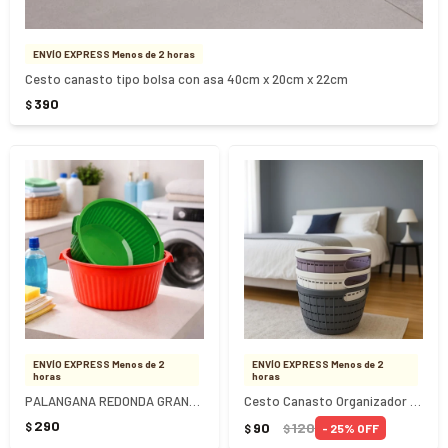
ENVÍO EXPRESS Menos de 2 horas
Cesto canasto tipo bolsa con asa 40cm x 20cm x 22cm
390
$
ENVÍO EXPRESS Menos de 2
ENVÍO EXPRESS Menos de 2
horas
horas
PALANGANA REDONDA GRANDE 26 LITROS
Cesto Canasto Organizador Redondo 9x14.5Cm
290
90
120
$
25
$
$