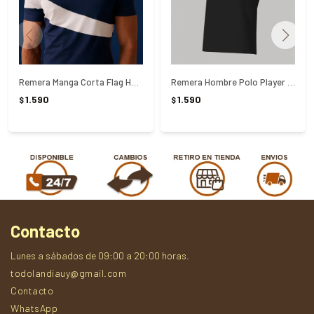
Remera Manga Corta Flag Hombre Fila - AZUL
Remera Hombre Polo Player F-box II Fila - NEGRO
1.590
1.590
$
$
Contacto
Lunes a sábados de 09:00 a 20:00 horas.
todolandiauy@gmail.com
Contacto
WhatsApp