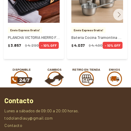
Envío Express Gratis!
Envío Express Gratis!
PLANCHA VICTORIA HIERRO FUNDIDO C/ASAS 50 x 35 CM - NEGRO
Bateria Cocina Tramontina Allegra Acero Inoxidable 3 piezas
3.857
4.290
4.037
4.490
10
10
$
$
$
$
Contacto
Lunes a sábados de 09:00 a 20:00 horas.
todolandiauy@gmail.com
Contacto