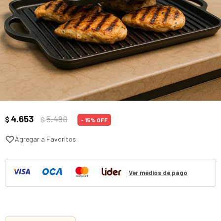
4.653
5.480
$
$
15
Ver medios de pago