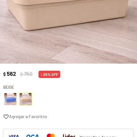
562
750
$
$
25
BEIGE