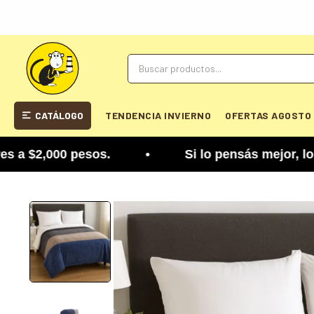
CATÁLOGO
TENDENCIA INVIERNO
OFERTAS AGOSTO
$2,000 pesos. • Si lo pensás mejor, lo podés camb