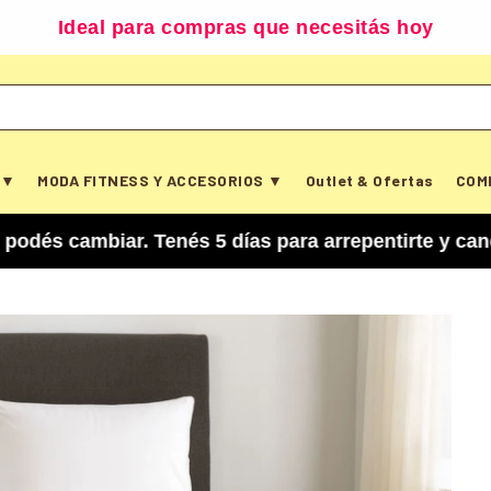
Ideal para compras que necesitás hoy
 ▼
MODA FITNESS Y ACCESORIOS ▼
Outlet & Ofertas
COM
iar. Tenés 5 días para arrepentirte y cancelar t