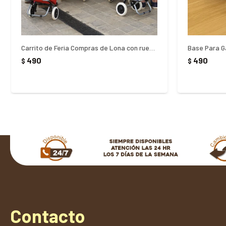
Carrito de Feria Compras de Lona con ruedas
Base Para G
490
490
$
$
Contacto