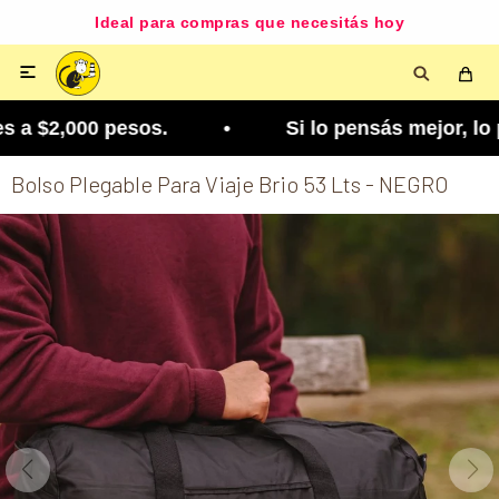
Ideal para compras que necesitás hoy

a $2,000 pesos. • Si lo pensás mejor, lo podés c
Bolso Plegable Para Viaje Brio 53 Lts - NEGRO