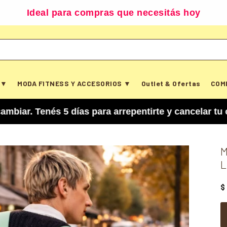
Ideal para compras que necesitás hoy
 ▼
MODA FITNESS Y ACCESORIOS ▼
Outlet & Ofertas
COM
és 5 días para arrepentirte y cancelar tu compra
M
L
$