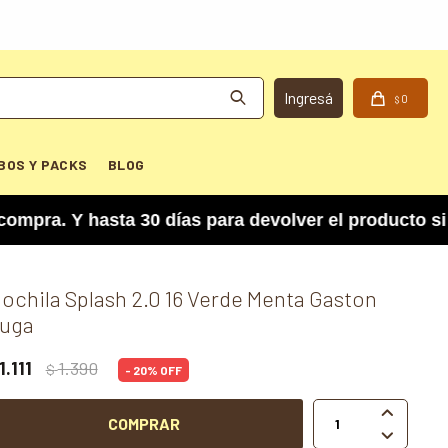
0
$
BOS Y PACKS
BLOG
. Y hasta 30 días para devolver el producto si no
ochila Splash 2.0 16 Verde Menta Gaston
uga
1.111
1.390
$
20

COMPRAR
