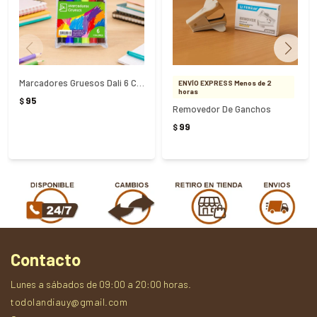
Marcadores Gruesos Dali 6 Colores
ENVÍO EXPRESS Menos de 2
horas
95
$
Removedor De Ganchos
99
$
Contacto
Lunes a sábados de 09:00 a 20:00 horas.
todolandiauy@gmail.com