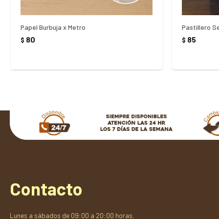
Papel Burbuja x Metro
Pastillero S
80
85
$
$
Contacto
Lunes a sábados de 09:00 a 20:00 horas.