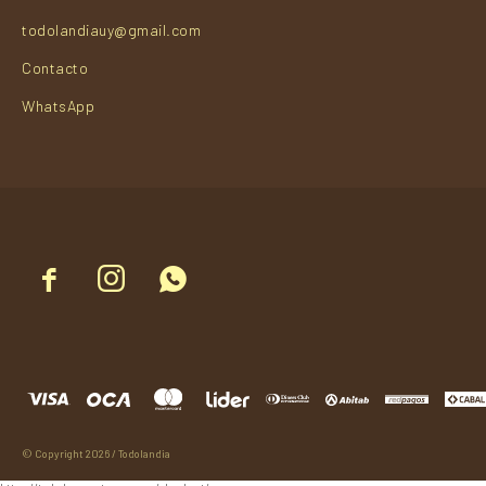
todolandiauy@gmail.com
Contacto
WhatsApp



© Copyright 2026 / Todolandia