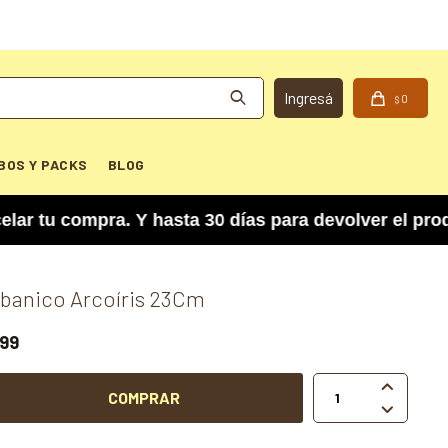
0
$
BOS Y PACKS
BLOG
 compra. Y hasta 30 días para devolver el produc
banico Arcoíris 23Cm
99

COMPRAR
