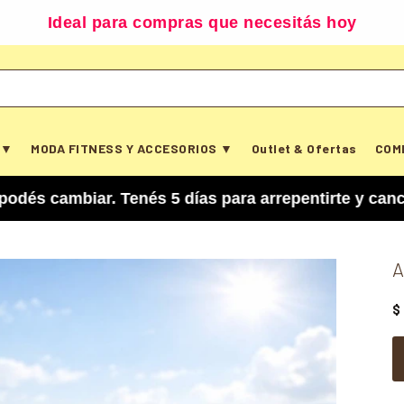
Ideal para compras que necesitás hoy
 ▼
MODA FITNESS Y ACCESORIOS ▼
Outlet & Ofertas
COM
iar. Tenés 5 días para arrepentirte y cancelar tu
A
$