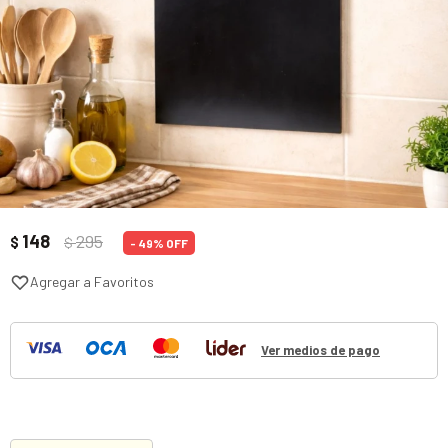
148
295
$
$
49
Ver medios de pago