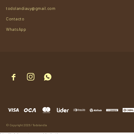
todolandiauy@gmail.com
Contacto
WhatsApp



© Copyright 2026 / Todolandia