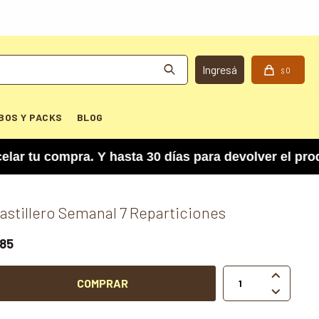
0
$
BOS Y PACKS
BLOG
u compra. Y hasta 30 días para devolver el produc
astillero Semanal 7 Reparticiones
85

COMPRAR
