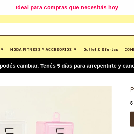
Ideal para compras que necesitás hoy
 ▼
MODA FITNESS Y ACCESORIOS ▼
Outlet & Ofertas
COM
iar. Tenés 5 días para arrepentirte y cancelar t
P
$