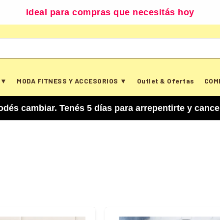
Disponible según zona y cobertura
 ▼
MODA FITNESS Y ACCESORIOS ▼
Outlet & Ofertas
COM
 5 días para arrepentirte y cancelar tu compra. 