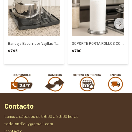
Bandeja Escurridor Vajillas Tramontina Plurale
SOPORTE PORTA ROLLOS COCINA ACERO INOX TRAMONTINA
745
790
$
$
Contacto
Lunes a sábados de 09:00 a 20:00 horas.
todolandiauy@gmail.com
Contacto