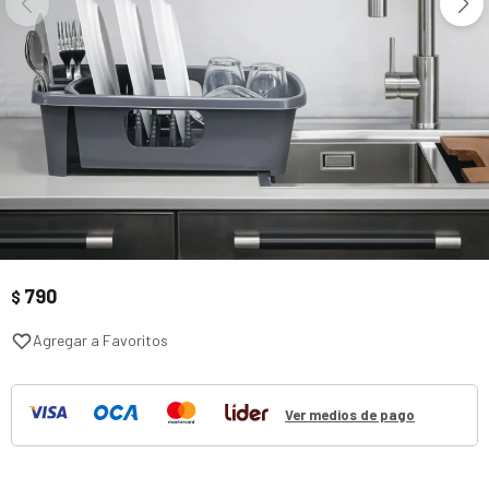
790
$
Ver medios de pago