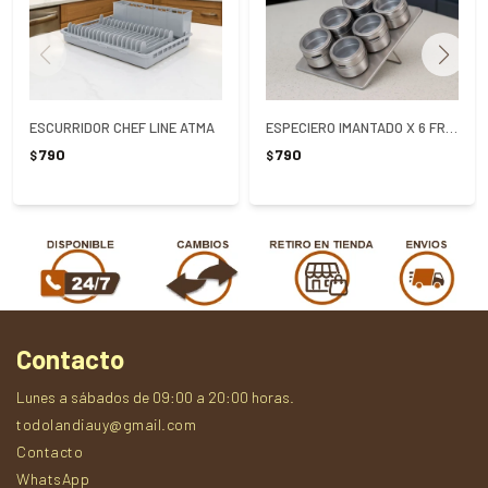
ESCURRIDOR CHEF LINE ATMA
ESPECIERO IMANTADO X 6 FRASCOS - PLATEADO
790
790
$
$
Contacto
Lunes a sábados de 09:00 a 20:00 horas.
todolandiauy@gmail.com
Contacto
WhatsApp