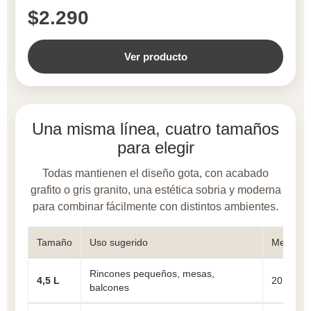
$2.290
Ver producto
Una misma línea, cuatro tamaños
para elegir
Todas mantienen el diseño gota, con acabado
grafito o gris granito, una estética sobria y moderna
para combinar fácilmente con distintos ambientes.
Tamaño
Uso sugerido
Medidas
Rincones pequeños, mesas,
4,5 L
20 × 20 
balcones