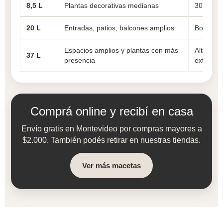
8,5 L
Plantas decorativas medianas
30 × 30 
20 L
Entradas, patios, balcones amplios
Boca 28 
Espacios amplios y plantas con más
Alto 46 
37 L
presencia
externo 
Comprá online y recibí en casa
Envío gratis en Montevideo por compras mayores a
$2.000. También podés retirar en nuestras tiendas.
Ver más macetas