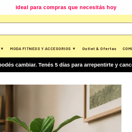
Ideal para compras que necesitás hoy
 ▼
MODA FITNESS Y ACCESORIOS ▼
Outlet & Ofertas
COM
ar. Tenés 5 días para arrepentirte y cancelar tu 