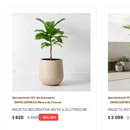
Aprovechá el 10% de descuento
Aprovechá el 1
ENVÍO EXPRESS Menos de 2 horas
ENVÍO EXPRES
MACETA DECORATIVA GOTA 4,5 LITROS BEIGE
MACETA GOT
620
690
2.059
$
$
$
$
10