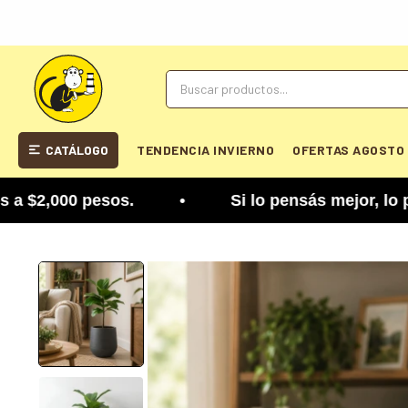
CATÁLOGO
TENDENCIA INVIERNO
OFERTAS AGOSTO
,000 pesos. • Si lo pensás mejor, lo podés cambi