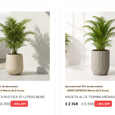
0% de descuento
Aprovechá el 10% de descuento
S Menos de 2 horas
ENVÍO EXPRESS Menos de 2 horas
A RUSTICA 37 LITROS BEIGE
2.290
2.149
2.390
$
$
10
10