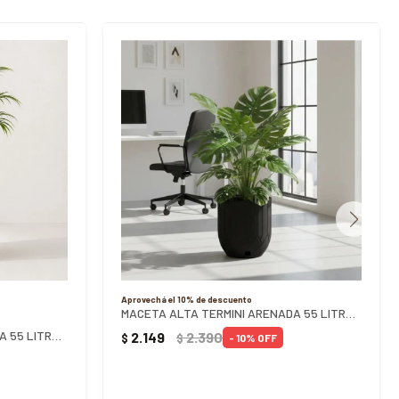
Aprovechá el 10% de descuento
MACETA ALTA TERMINI ARENADA 55 LITROS NEGRO
MACETA ALTA TERMINI ARENADA 55 LITROS CEMENTO
2.149
2.390
$
$
10