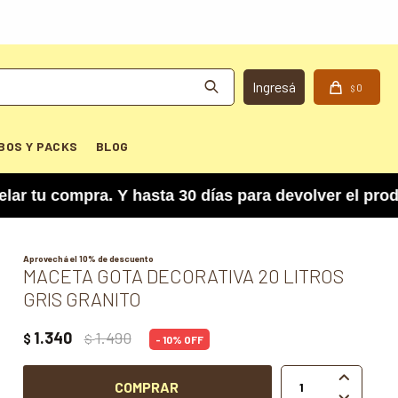
0
$
BOS Y PACKS
BLOG
compra. Y hasta 30 días para devolver el product
Aprovechá el 10% de descuento
MACETA GOTA DECORATIVA 20 LITROS
GRIS GRANITO
1.340
1.490
$
$
10

COMPRAR
