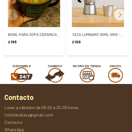
BOWL PARA SOPA CERAMICA CON CUCHARA 450ML
TAZA LUMINARC 80ML GRIS - GRIS
195
199
$
$
Contacto
Lunes a sábados de 09:00 a 20:00 horas.
todolandiauy@gmail.com
Contacto
WhatsApp