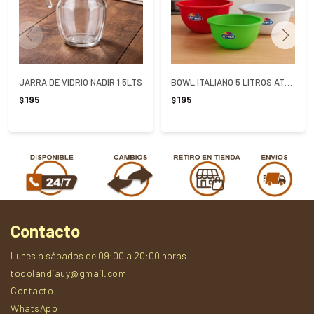
JARRA DE VIDRIO NADIR 1.5LTS
BOWL ITALIANO 5 LITROS ATMA N1 29CM
195
195
$
$
Contacto
Lunes a sábados de 09:00 a 20:00 horas.
todolandiauy@gmail.com
Contacto
WhatsApp