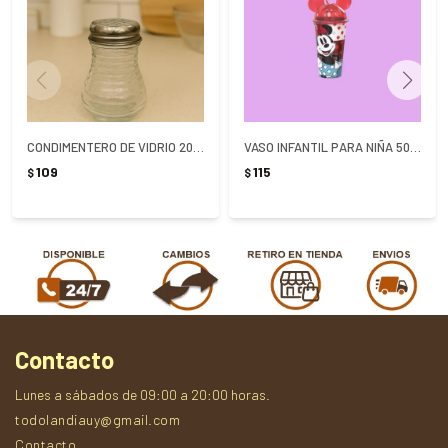
CONDIMENTERO DE VIDRIO 200ML 7X10.5CM
VASO INFANTIL PARA NIÑA 500ML
109
115
$
$
Contacto
Lunes a sábados de 09:00 a 20:00 horas.
todolandiauy@gmail.com
Contacto