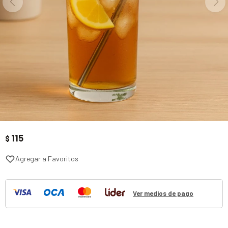
115
$
Ver medios de pago